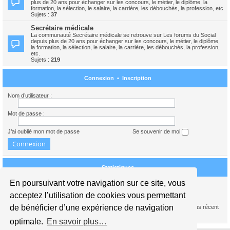
plus de 20 ans pour échanger sur les concours, le métier, le diplôme, la
formation, la sélection, le salaire, la carrière, les débouchés, la profession, etc.
Sujets :
37
Secrétaire médicale
La communauté Secrétaire médicale se retrouve sur Les forums du Social
depuis plus de 20 ans pour échanger sur les concours, le métier, le diplôme,
la formation, la sélection, le salaire, la carrière, les débouchés, la profession,
etc.
Sujets :
219
Connexion
•
Inscription
Nom d’utilisateur :
Mot de passe :
J’ai oublié mon mot de passe
Se souvenir de moi
Statistiques
En poursuivant votre navigation sur ce site, vous
Nous sommes le 10 août 2026 09:25
acceptez l’utilisation de cookies vous permettant
de bénéficier d’une expérience de navigation
1739387
messages •
245441
sujets •
15942
membres • Notre membre le plus récent
est
Sasaa
optimale.
En savoir plus…