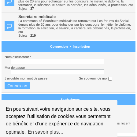
plus de 20 ans pour échanger sur les concours, le métier, le diplôme, la
formation, la sélection, le salaire, la carrière, les débouchés, la profession, etc.
Sujets :
37
Secrétaire médicale
La communauté Secrétaire médicale se retrouve sur Les forums du Social
depuis plus de 20 ans pour échanger sur les concours, le métier, le diplôme,
la formation, la sélection, le salaire, la carrière, les débouchés, la profession,
etc.
Sujets :
219
Connexion
•
Inscription
Nom d’utilisateur :
Mot de passe :
J’ai oublié mon mot de passe
Se souvenir de moi
Statistiques
En poursuivant votre navigation sur ce site, vous
Nous sommes le 09 août 2026 07:20
acceptez l’utilisation de cookies vous permettant
de bénéficier d’une expérience de navigation
1739386
messages •
245441
sujets •
15941
membres • Notre membre le plus récent
est
carolinedupont
optimale.
En savoir plus…