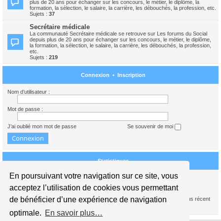
plus de 20 ans pour échanger sur les concours, le métier, le diplôme, la
formation, la sélection, le salaire, la carrière, les débouchés, la profession, etc.
Sujets :
37
Secrétaire médicale
La communauté Secrétaire médicale se retrouve sur Les forums du Social
depuis plus de 20 ans pour échanger sur les concours, le métier, le diplôme,
la formation, la sélection, le salaire, la carrière, les débouchés, la profession,
etc.
Sujets :
219
Connexion
•
Inscription
Nom d’utilisateur :
Mot de passe :
J’ai oublié mon mot de passe
Se souvenir de moi
Statistiques
En poursuivant votre navigation sur ce site, vous
Nous sommes le 08 août 2026 16:39
acceptez l’utilisation de cookies vous permettant
de bénéficier d’une expérience de navigation
1739386
messages •
245441
sujets •
15941
membres • Notre membre le plus récent
est
carolinedupont
optimale.
En savoir plus…