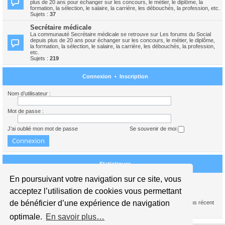
plus de 20 ans pour échanger sur les concours, le métier, le diplôme, la
formation, la sélection, le salaire, la carrière, les débouchés, la profession, etc.
Sujets :
37
Secrétaire médicale
La communauté Secrétaire médicale se retrouve sur Les forums du Social
depuis plus de 20 ans pour échanger sur les concours, le métier, le diplôme,
la formation, la sélection, le salaire, la carrière, les débouchés, la profession,
etc.
Sujets :
219
Connexion
•
Inscription
Nom d’utilisateur :
Mot de passe :
J’ai oublié mon mot de passe
Se souvenir de moi
Statistiques
En poursuivant votre navigation sur ce site, vous
Nous sommes le 06 août 2026 05:17
acceptez l’utilisation de cookies vous permettant
de bénéficier d’une expérience de navigation
1739384
messages •
245440
sujets •
15941
membres • Notre membre le plus récent
est
carolinedupont
optimale.
En savoir plus…