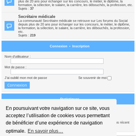
plus de 20 ans pour échanger sur les concours, le métier, le diplôme, la
formation, la sélection, le salaire, la carrière, les débouchés, la profession, etc.
Sujets :
37
Secrétaire médicale
La communauté Secrétaire médicale se retrouve sur Les forums du Social
depuis plus de 20 ans pour échanger sur les concours, le métier, le diplôme,
la formation, la sélection, le salaire, la carrière, les débouchés, la profession,
etc.
Sujets :
219
Connexion
•
Inscription
Nom d’utilisateur :
Mot de passe :
J’ai oublié mon mot de passe
Se souvenir de moi
Statistiques
En poursuivant votre navigation sur ce site, vous
Nous sommes le 09 août 2026 12:29
acceptez l’utilisation de cookies vous permettant
de bénéficier d’une expérience de navigation
1739386
messages •
245441
sujets •
15941
membres • Notre membre le plus récent
est
carolinedupont
optimale.
En savoir plus…