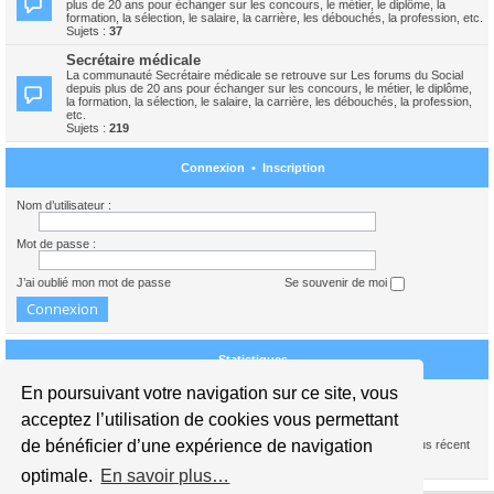
plus de 20 ans pour échanger sur les concours, le métier, le diplôme, la
formation, la sélection, le salaire, la carrière, les débouchés, la profession, etc.
Sujets :
37
Secrétaire médicale
La communauté Secrétaire médicale se retrouve sur Les forums du Social
depuis plus de 20 ans pour échanger sur les concours, le métier, le diplôme,
la formation, la sélection, le salaire, la carrière, les débouchés, la profession,
etc.
Sujets :
219
Connexion
•
Inscription
Nom d’utilisateur :
Mot de passe :
J’ai oublié mon mot de passe
Se souvenir de moi
Statistiques
En poursuivant votre navigation sur ce site, vous
Nous sommes le 09 août 2026 13:49
acceptez l’utilisation de cookies vous permettant
de bénéficier d’une expérience de navigation
1739386
messages •
245441
sujets •
15941
membres • Notre membre le plus récent
est
carolinedupont
optimale.
En savoir plus…