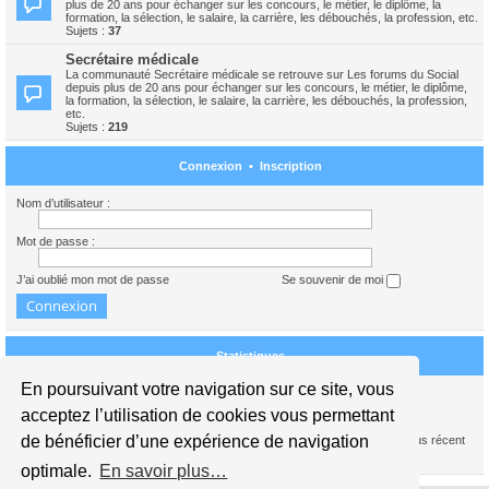
plus de 20 ans pour échanger sur les concours, le métier, le diplôme, la
formation, la sélection, le salaire, la carrière, les débouchés, la profession, etc.
Sujets :
37
Secrétaire médicale
La communauté Secrétaire médicale se retrouve sur Les forums du Social
depuis plus de 20 ans pour échanger sur les concours, le métier, le diplôme,
la formation, la sélection, le salaire, la carrière, les débouchés, la profession,
etc.
Sujets :
219
Connexion
•
Inscription
Nom d’utilisateur :
Mot de passe :
J’ai oublié mon mot de passe
Se souvenir de moi
Statistiques
En poursuivant votre navigation sur ce site, vous
Nous sommes le 09 août 2026 10:01
acceptez l’utilisation de cookies vous permettant
de bénéficier d’une expérience de navigation
1739386
messages •
245441
sujets •
15941
membres • Notre membre le plus récent
est
carolinedupont
optimale.
En savoir plus…