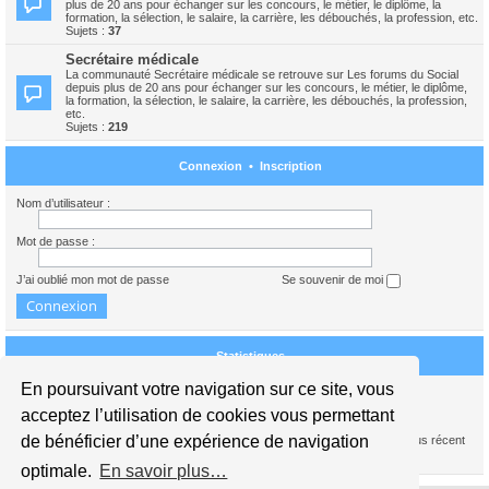
plus de 20 ans pour échanger sur les concours, le métier, le diplôme, la
formation, la sélection, le salaire, la carrière, les débouchés, la profession, etc.
Sujets :
37
Secrétaire médicale
La communauté Secrétaire médicale se retrouve sur Les forums du Social
depuis plus de 20 ans pour échanger sur les concours, le métier, le diplôme,
la formation, la sélection, le salaire, la carrière, les débouchés, la profession,
etc.
Sujets :
219
Connexion
•
Inscription
Nom d’utilisateur :
Mot de passe :
J’ai oublié mon mot de passe
Se souvenir de moi
Statistiques
En poursuivant votre navigation sur ce site, vous
Nous sommes le 07 août 2026 12:17
acceptez l’utilisation de cookies vous permettant
de bénéficier d’une expérience de navigation
1739385
messages •
245440
sujets •
15941
membres • Notre membre le plus récent
est
carolinedupont
optimale.
En savoir plus…