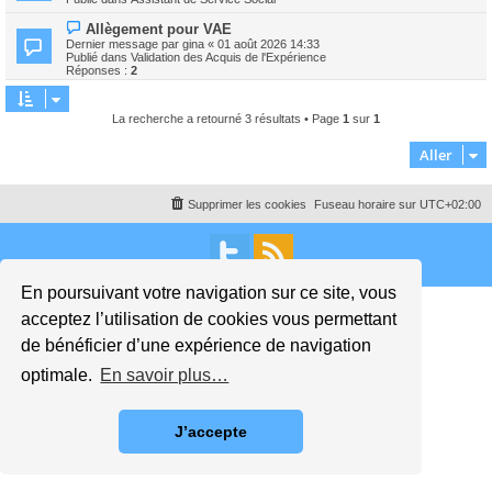
v
s
e
s
N
Allègement pour VAE
a
a
o
Dernier message par
gina
«
01 août 2026 14:33
u
g
u
Publié dans
Validation des Acquis de l'Expérience
m
e
v
Réponses :
2
e
e
s
a
s
u
a
m
La recherche a retourné 3 résultats • Page
1
sur
1
g
e
e
s
Aller
s
a
g
e
Supprimer les cookies
Fuseau horaire sur
UTC+02:00
En poursuivant votre navigation sur ce site, vous
acceptez l’utilisation de cookies vous permettant
de bénéficier d’une expérience de navigation
optimale.
En savoir plus…
J’accepte