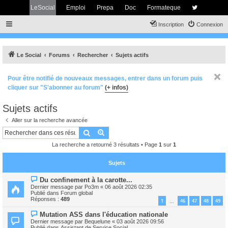
LeSocial
Emploi
Prepa
Doc
Formateque
Inscription
Connexion
Le Social
Forums
Rechercher
Sujets actifs
Pour être notifié de nouveaux messages, entrer dans un forum puis
cliquer sur "S'abonner au forum"
(+ infos)
Sujets actifs
Aller sur la recherche avancée
Rechercher
Recherche avancée
La recherche a retourné 3 résultats • Page
1
sur
1
Sujets
N
Du confinement à la carotte...
o
Dernier message par
Po3m
«
06 août 2026 02:35
u
Publié dans
Forum global
v
Réponses :
489
1
46
47
48
49
…
e
a
N
Mutation ASS dans l'éducation nationale
u
o
m
Dernier message par
Bequelune
«
03 août 2026 09:56
u
e
Publié dans
Assistant de Service Social