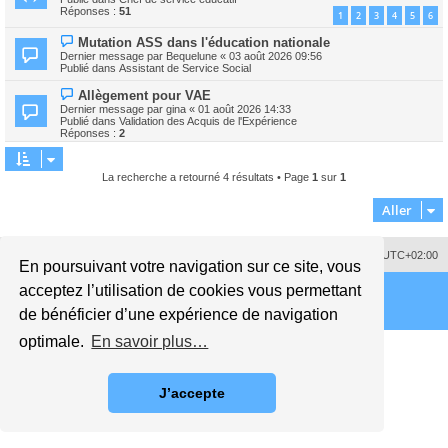
v
s
Réponses :
51
1
2
3
4
5
6
e
s
a
a
N
Mutation ASS dans l'éducation nationale
u
g
o
m
Dernier message par
Bequelune
«
03 août 2026 09:56
e
u
e
Publié dans
Assistant de Service Social
v
s
e
s
N
Allègement pour VAE
a
a
o
Dernier message par
gina
«
01 août 2026 14:33
u
g
u
Publié dans
Validation des Acquis de l'Expérience
m
e
v
Réponses :
2
e
e
s
a
s
u
a
m
La recherche a retourné 4 résultats • Page
1
sur
1
g
e
e
s
Aller
s
a
g
e
Supprimer les cookies
Fuseau horaire sur
UTC+02:00
En poursuivant votre navigation sur ce site, vous
acceptez l’utilisation de cookies vous permettant
de bénéficier d’une expérience de navigation
optimale.
En savoir plus…
J’accepte