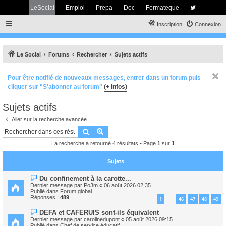
LeSocial
Emploi
Prepa
Doc
Formateque
Inscription
Connexion
Le Social
Forums
Rechercher
Sujets actifs
Pour être notifié de nouveaux messages, entrer dans un forum puis
cliquer sur "S'abonner au forum"
(+ infos)
Sujets actifs
Aller sur la recherche avancée
Rechercher
Recherche avancée
La recherche a retourné 4 résultats • Page
1
sur
1
Sujets
N
Du confinement à la carotte...
o
Dernier message par
Po3m
«
06 août 2026 02:35
u
Publié dans
Forum global
v
Réponses :
489
1
46
47
48
49
…
e
a
N
DEFA et CAFERUIS sont-ils équivalent
u
o
m
Dernier message par
carolinedupont
«
05 août 2026 09:15
u
e
Publié dans
Chef de service éducatif