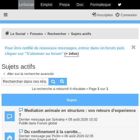
LeSocial
Emploi
Prepa
Doc
Formateque
Inscription
Connexion
Le Social
Forums
Rechercher
Sujets actifs
Pour être notifié de nouveaux messages, entrer dans un forum puis
cliquer sur "S'abonner au forum"
(+ infos)
Sujets actifs
Aller sur la recherche avancée
Rechercher
Recherche avancée
La recherche a retourné 4 résultats • Page
1
sur
1
Sujets
N
Mediation animale en structure : vos retours d'experience
o
?
u
Dernier message par
Sylvainp
«
08 août 2026 15:32
v
Publié dans
Forum global
e
a
N
Du confinement à la carotte...
u
o
m
Dernier message par
Po3m
«
06 août 2026 02:35
u
e
Publié dans
Forum global