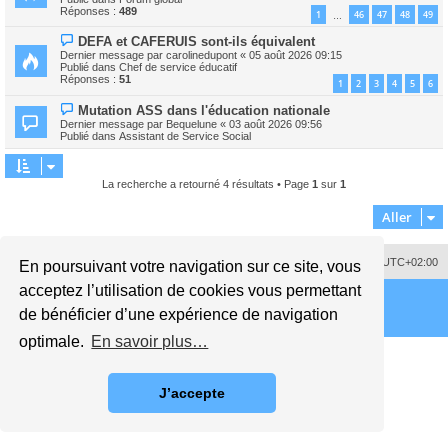
v
s
Réponses :
489
1
46
47
48
49
…
e
s
a
a
N
DEFA et CAFERUIS sont-ils équivalent
u
g
o
m
Dernier message par
carolinedupont
«
05 août 2026 09:15
e
u
e
Publié dans
Chef de service éducatif
v
s
Réponses :
51
1
2
3
4
5
6
e
s
a
a
N
Mutation ASS dans l'éducation nationale
u
g
o
m
Dernier message par
Bequelune
«
03 août 2026 09:56
e
u
e
Publié dans
Assistant de Service Social
v
s
e
s
a
a
u
g
La recherche a retourné 4 résultats • Page
1
sur
1
m
e
e
Aller
s
s
a
g
Supprimer les cookies
Fuseau horaire sur
UTC+02:00
e
En poursuivant votre navigation sur ce site, vous
acceptez l’utilisation de cookies vous permettant
de bénéficier d’une expérience de navigation
optimale.
En savoir plus…
J’accepte