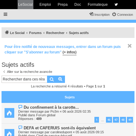
LeSocial
Emploi
Prepa
Doc
Formateque
Inscription
Connexion
Le Social
Forums
Rechercher
Sujets actifs
Pour être notifié de nouveaux messages, entrer dans un forum puis
cliquer sur "S'abonner au forum"
(+ infos)
Sujets actifs
Aller sur la recherche avancée
Rechercher
Recherche avancée
La recherche a retourné 4 résultats • Page
1
sur
1
Sujets
N
Du confinement à la carotte...
o
Dernier message par
Po3m
«
06 août 2026 02:35
u
Publié dans
Forum global
v
Réponses :
489
1
46
47
48
49
…
e
a
N
DEFA et CAFERUIS sont-ils équivalent
u
o
m
Dernier message par
carolinedupont
«
05 août 2026 09:15
u
e
Publié dans
Chef de service éducatif