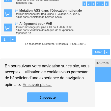
v
s
Réponses :
51
1
2
3
4
5
6
e
s
a
a
N
Mutation ASS dans l'éducation nationale
u
g
o
m
Dernier message par
Bequelune
«
03 août 2026 09:56
e
u
e
Publié dans
Assistant de Service Social
v
s
e
s
N
Allègement pour VAE
a
a
o
Dernier message par
gina
«
01 août 2026 14:33
u
g
u
Publié dans
Validation des Acquis de l'Expérience
m
e
v
Réponses :
2
e
e
s
a
s
u
a
m
La recherche a retourné 4 résultats • Page
1
sur
1
g
e
e
s
Aller
s
a
g
e
Supprimer les cookies
Fuseau horaire sur
UTC+02:00
En poursuivant votre navigation sur ce site, vous
acceptez l’utilisation de cookies vous permettant
de bénéficier d’une expérience de navigation
optimale.
En savoir plus…
J’accepte