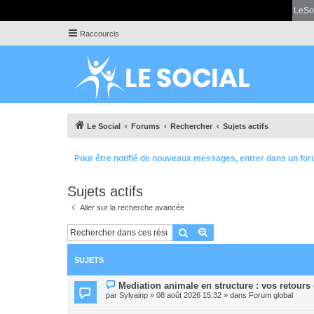
LeSo
Raccourcis
Le Social
Forums
Rechercher
Sujets actifs
Pour être notifié de nouveaux messages, entrer dans un for
Sujets actifs
Aller sur la recherche avancée
Rechercher
Recherche avancée
SUJETS
N
Mediation animale en structure : vos retours
o
par
Sylvainp
» 08 août 2026 15:32 » dans
Forum global
u
v