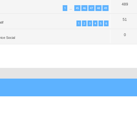
489
1
45
46
47
48
49
…
51
tif
1
2
3
4
5
6
0
vice Social