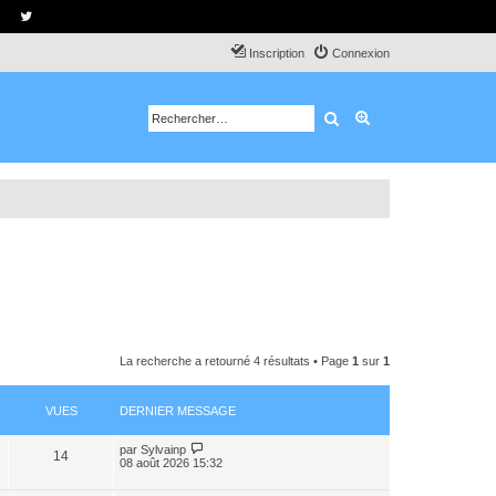
Inscription
Connexion
Rechercher
Recherche avancé
La recherche a retourné 4 résultats • Page
1
sur
1
VUES
DERNIER MESSAGE
par
Sylvainp
14
08 août 2026 15:32