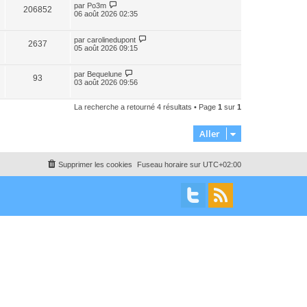
par
Po3m
206852
06 août 2026 02:35
par
carolinedupont
2637
05 août 2026 09:15
par
Bequelune
93
03 août 2026 09:56
La recherche a retourné 4 résultats • Page
1
sur
1
Aller
Supprimer les cookies
Fuseau horaire sur
UTC+02:00