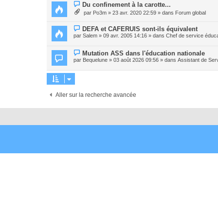
e
N
Du confinement à la carotte...
a
o
par
Po3m
» 23 avr. 2020 22:59 » dans
Forum global
u
u
m
v
e
e
N
DEFA et CAFERUIS sont-ils équivalent
s
a
o
par
Salem
» 09 avr. 2005 14:16 » dans
Chef de service éduca
s
u
u
a
m
v
g
e
e
N
Mutation ASS dans l'éducation nationale
e
s
a
o
par
Bequelune
» 03 août 2026 09:56 » dans
Assistant de Ser
s
u
u
a
m
v
g
e
e
e
s
a
s
u
a
m
Aller sur la recherche avancée
g
e
e
s
s
a
g
e