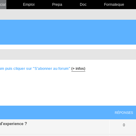
cial
Emploi
Prepa
Doc
Formateque
um puis cliquer sur "S'abonner au forum"
(+ infos)
RÉPONSES
 d'experience ?
0