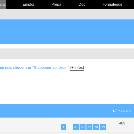
cial
Emploi
Prepa
Doc
Formateque
um puis cliquer sur "S'abonner au forum"
(+ infos)
RÉPONSES
489
1
45
46
47
48
49
…