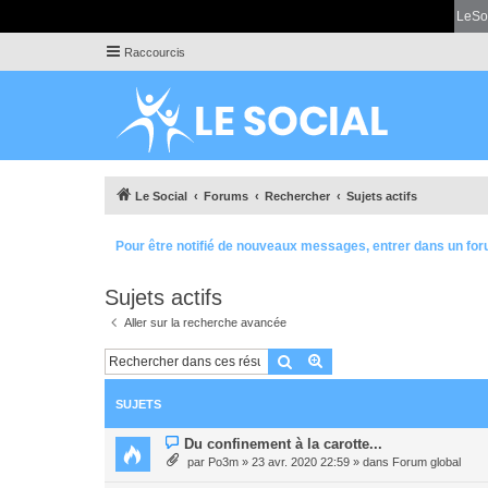
LeSo
Raccourcis
Le Social
Forums
Rechercher
Sujets actifs
Pour être notifié de nouveaux messages, entrer dans un for
Sujets actifs
Aller sur la recherche avancée
Rechercher
Recherche avancée
SUJETS
N
Du confinement à la carotte...
o
par
Po3m
» 23 avr. 2020 22:59 » dans
Forum global
u
v