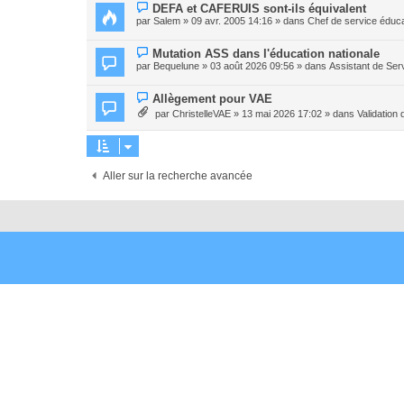
e
N
DEFA et CAFERUIS sont-ils équivalent
a
o
par
Salem
» 09 avr. 2005 14:16 » dans
Chef de service éduca
u
u
m
v
e
e
N
Mutation ASS dans l'éducation nationale
s
a
o
par
Bequelune
» 03 août 2026 09:56 » dans
Assistant de Ser
s
u
u
a
m
v
g
e
e
N
Allègement pour VAE
e
s
a
o
s
par
ChristelleVAE
» 13 mai 2026 17:02 » dans
Validation
u
u
a
m
v
g
e
e
e
s
a
s
u
a
m
Aller sur la recherche avancée
g
e
e
s
s
a
g
e