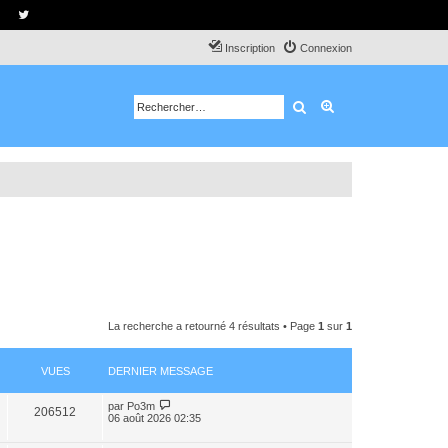
Inscription
Connexion
Rechercher
Recherche avancé
La recherche a retourné 4 résultats • Page
1
sur
1
VUES
DERNIER MESSAGE
par
Po3m
206512
06 août 2026 02:35