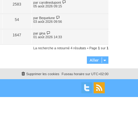
par
carolinedupont
2583
05 août 2026 09:15
par
Bequelune
54
03 août 2026 09:56
par
gina
1647
01 août 2026 14:33
La recherche a retourné 4 résultats • Page
1
sur
1
Aller
Supprimer les cookies
Fuseau horaire sur
UTC+02:00