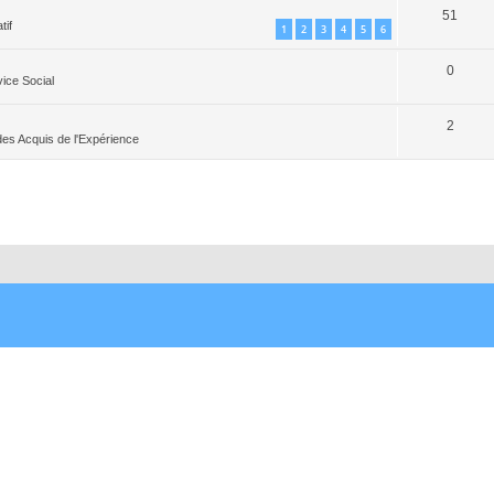
51
tif
1
2
3
4
5
6
0
vice Social
2
 des Acquis de l'Expérience