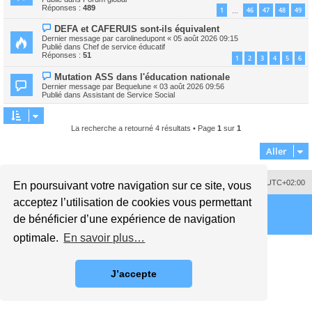
v
s
Réponses :
489
1
46
47
48
49
…
e
s
a
a
N
DEFA et CAFERUIS sont-ils équivalent
u
g
o
m
Dernier message par
carolinedupont
«
05 août 2026 09:15
e
u
e
Publié dans
Chef de service éducatif
v
s
Réponses :
51
1
2
3
4
5
6
e
s
a
a
N
Mutation ASS dans l'éducation nationale
u
g
o
m
Dernier message par
Bequelune
«
03 août 2026 09:56
e
u
e
Publié dans
Assistant de Service Social
v
s
e
s
a
a
u
g
La recherche a retourné 4 résultats • Page
1
sur
1
m
e
e
Aller
s
s
a
g
Supprimer les cookies
Fuseau horaire sur
UTC+02:00
e
En poursuivant votre navigation sur ce site, vous
acceptez l’utilisation de cookies vous permettant
de bénéficier d’une expérience de navigation
optimale.
En savoir plus…
J’accepte