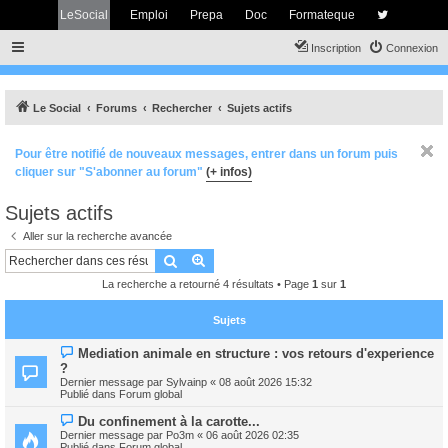
LeSocial
Emploi
Prepa
Doc
Formateque
Inscription
Connexion
Le Social
Forums
Rechercher
Sujets actifs
Pour être notifié de nouveaux messages, entrer dans un forum puis
cliquer sur "S'abonner au forum"
(+ infos)
Sujets actifs
Aller sur la recherche avancée
Rechercher
Recherche avancée
La recherche a retourné 4 résultats • Page
1
sur
1
Sujets
N
Mediation animale en structure : vos retours d'experience
o
?
u
Dernier message par
Sylvainp
«
08 août 2026 15:32
v
Publié dans
Forum global
e
a
N
Du confinement à la carotte...
u
o
m
Dernier message par
Po3m
«
06 août 2026 02:35
u
e
Publié dans
Forum global