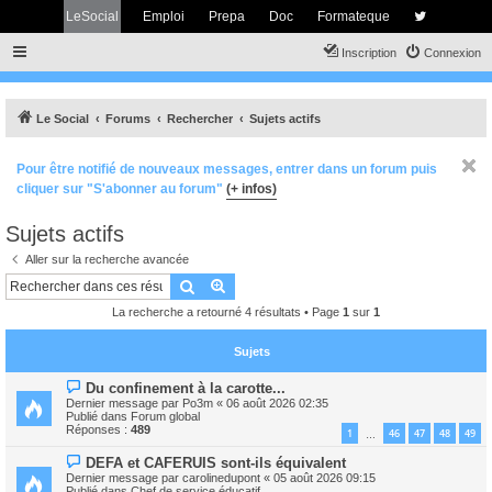
LeSocial
Emploi
Prepa
Doc
Formateque
Inscription
Connexion
Le Social
Forums
Rechercher
Sujets actifs
Pour être notifié de nouveaux messages, entrer dans un forum puis
cliquer sur "S'abonner au forum"
(+ infos)
Sujets actifs
Aller sur la recherche avancée
Rechercher
Recherche avancée
La recherche a retourné 4 résultats • Page
1
sur
1
Sujets
N
Du confinement à la carotte...
o
Dernier message par
Po3m
«
06 août 2026 02:35
u
Publié dans
Forum global
v
Réponses :
489
1
46
47
48
49
…
e
a
N
DEFA et CAFERUIS sont-ils équivalent
u
o
m
Dernier message par
carolinedupont
«
05 août 2026 09:15
u
e
Publié dans
Chef de service éducatif