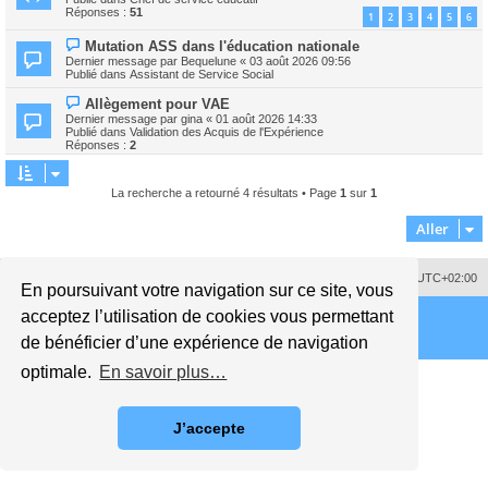
v
s
Réponses :
51
1
2
3
4
5
6
e
s
a
a
N
Mutation ASS dans l'éducation nationale
u
g
o
m
Dernier message par
Bequelune
«
03 août 2026 09:56
e
u
e
Publié dans
Assistant de Service Social
v
s
e
s
N
Allègement pour VAE
a
a
o
Dernier message par
gina
«
01 août 2026 14:33
u
g
u
Publié dans
Validation des Acquis de l'Expérience
m
e
v
Réponses :
2
e
e
s
a
s
u
a
m
La recherche a retourné 4 résultats • Page
1
sur
1
g
e
e
s
Aller
s
a
g
e
Supprimer les cookies
Fuseau horaire sur
UTC+02:00
En poursuivant votre navigation sur ce site, vous
acceptez l’utilisation de cookies vous permettant
de bénéficier d’une expérience de navigation
optimale.
En savoir plus…
J’accepte