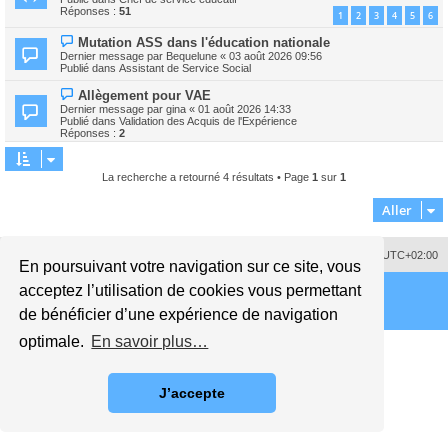
v
s
Réponses :
51
1
2
3
4
5
6
e
s
a
a
N
Mutation ASS dans l'éducation nationale
u
g
o
m
Dernier message par
Bequelune
«
03 août 2026 09:56
e
u
e
Publié dans
Assistant de Service Social
v
s
e
s
N
Allègement pour VAE
a
a
o
Dernier message par
gina
«
01 août 2026 14:33
u
g
u
Publié dans
Validation des Acquis de l'Expérience
m
e
v
Réponses :
2
e
e
s
a
s
u
a
m
La recherche a retourné 4 résultats • Page
1
sur
1
g
e
e
s
Aller
s
a
g
e
Supprimer les cookies
Fuseau horaire sur
UTC+02:00
En poursuivant votre navigation sur ce site, vous
acceptez l’utilisation de cookies vous permettant
de bénéficier d’une expérience de navigation
optimale.
En savoir plus…
J’accepte