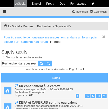
LeSocial
Emploi
Prepa
Doc
Formateque
Inscription
Connexion
Le Social
Forums
Rechercher
Sujets actifs
Pour être notifié de nouveaux messages, entrer dans un forum puis
cliquer sur "S'abonner au forum"
(+ infos)
Sujets actifs
Aller sur la recherche avancée
Rechercher
Recherche avancée
La recherche a retourné 4 résultats • Page
1
sur
1
Sujets
N
Du confinement à la carotte...
o
Dernier message par
Po3m
«
06 août 2026 02:35
u
Publié dans
Forum global
v
Réponses :
489
1
46
47
48
49
…
e
a
N
DEFA et CAFERUIS sont-ils équivalent
u
o
m
Dernier message par
carolinedupont
«
05 août 2026 09:15
u
e
Publié dans
Chef de service éducatif