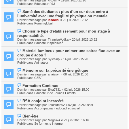
Dernier message par
PABarr
«
29 juil. 2026 22:10
u
u
Publié dans
Educateur PJJ
m
v
e
e
N
s
Santé des étudiants : plus d’un sur deux entre à
a
o
s
l’université avec une fragilité physique ou mentale
u
u
a
m
Dernier message par
lesocial
«
22 juil. 2026 12:12
v
g
e
Publié dans
Forum global
e
e
s
a
s
N
Choisir le type d'etablissement pour mon stage à
u
a
o
m
responsabilité.
g
u
e
Dernier message par
TiramisuVodka
«
20 juil. 2026 13:32
e
v
s
Publié dans
Educateur spécialisé
e
s
a
a
N
Materiel lumineux pour animer une soiree fluo avec un
u
g
o
m
groupe d'ados ?
e
u
e
Dernier message par
Sylvainp
«
14 juil. 2026 15:20
v
s
Publié dans
Animateur
e
s
a
a
N
Mémoire sur la précarité énergétique
u
g
o
m
Dernier message par
anaissvr
«
08 juil. 2026 11:00
e
u
e
Publié dans
CESF
v
s
e
s
N
Formation Continue
a
a
o
Dernier message par
Elya7831
«
02 juil. 2026 15:00
u
g
u
Publié dans
Educateur de Jeunes Enfants
m
e
v
e
e
N
s
RSA conjoint incarcéré
a
o
s
Dernier message par
Louloute802
«
02 juil. 2026 09:01
u
u
a
Publié dans
Accompagnant éducatif et social
m
v
g
e
e
e
N
s
Bien-être
a
o
s
Dernier message par
Magali74
«
29 juin 2026 16:16
u
u
a
Publié dans
Se former, s informer
m
v
g
e
e