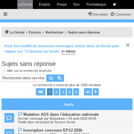
LeSocial
Emploi
Prepa
Doc
Formateque
Inscription
Connexion
Le Social
Forums
Rechercher
Sujets sans réponse
Pour être notifié de nouveaux messages, entrer dans un forum puis
cliquer sur "S'abonner au forum"
(+ infos)
Sujets sans réponse
Aller sur la recherche avancée
Rechercher
Recherche avancée
La recherche a retourné plus de 1000 résultats
1
2
3
4
5
40
Page
1
sur
40
Suivant
…
Sujets
N
Mutation ASS dans l'éducation nationale
o
Dernier message par
Bequelune
«
03 août 2026 09:56
u
Publié dans
Assistant de Service Social
v
e
N
Inscription concours EPJJ 2026
a
o