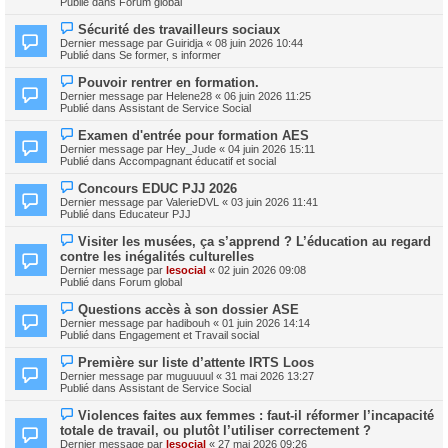
e
Publié dans
Forum global
e
e
s
a
s
N
Sécurité des travailleurs sociaux
u
a
o
m
Dernier message par
Guiridja
«
08 juin 2026 10:44
g
u
e
Publié dans
Se former, s informer
e
v
s
e
s
N
Pouvoir rentrer en formation.
a
a
o
Dernier message par
Helene28
«
06 juin 2026 11:25
u
g
u
Publié dans
Assistant de Service Social
m
e
v
e
e
N
s
Examen d'entrée pour formation AES
a
o
s
Dernier message par
Hey_Jude
«
04 juin 2026 15:11
u
u
a
Publié dans
Accompagnant éducatif et social
m
v
g
e
e
e
N
s
Concours EDUC PJJ 2026
a
o
s
Dernier message par
ValerieDVL
«
03 juin 2026 11:41
u
u
a
Publié dans
Educateur PJJ
m
v
g
e
e
e
N
s
Visiter les musées, ça s’apprend ? L’éducation au regard
a
o
s
contre les inégalités culturelles
u
u
a
m
Dernier message par
lesocial
«
02 juin 2026 09:08
v
g
e
Publié dans
Forum global
e
e
s
a
s
N
Questions accès à son dossier ASE
u
a
o
m
Dernier message par
hadibouh
«
01 juin 2026 14:14
g
u
e
Publié dans
Engagement et Travail social
e
v
s
e
s
N
Première sur liste d’attente IRTS Loos
a
a
o
Dernier message par
muguuuul
«
31 mai 2026 13:27
u
g
u
Publié dans
Assistant de Service Social
m
e
v
e
e
N
s
Violences faites aux femmes : faut‑il réformer l’incapacité
a
o
s
totale de travail, ou plutôt l’utiliser correctement ?
u
u
a
m
Dernier message par
lesocial
«
27 mai 2026 09:26
v