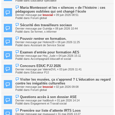
Publié dans
Educateur spécialisé
m
v
e
e
N
s
Maria Montessori et les « silences » de l’histoire : ces
a
o
s
pédagogues oubliées qui ont changé l’école
u
u
a
m
Dernier message par
lesocial
«
09 juin 2026 08:51
v
g
e
Publié dans
Forum global
e
e
s
a
s
N
Sécurité des travailleurs sociaux
u
a
o
m
Dernier message par
Guiridja
«
08 juin 2026 10:44
g
u
e
Publié dans
Se former, s informer
e
v
s
e
s
N
Pouvoir rentrer en formation.
a
a
o
Dernier message par
Helene28
«
06 juin 2026 11:25
u
g
u
Publié dans
Assistant de Service Social
m
e
v
e
e
N
s
Examen d'entrée pour formation AES
a
o
s
Dernier message par
Hey_Jude
«
04 juin 2026 15:11
u
u
a
Publié dans
Accompagnant éducatif et social
m
v
g
e
e
e
N
s
Concours EDUC PJJ 2026
a
o
s
Dernier message par
ValerieDVL
«
03 juin 2026 11:41
u
u
a
Publié dans
Educateur PJJ
m
v
g
e
e
e
N
s
Visiter les musées, ça s’apprend ? L’éducation au regard
a
o
s
contre les inégalités culturelles
u
u
a
m
Dernier message par
lesocial
«
02 juin 2026 09:08
v
g
e
Publié dans
Forum global
e
e
s
a
s
N
Questions accès à son dossier ASE
u
a
o
m
Dernier message par
hadibouh
«
01 juin 2026 14:14
g
u
e
Publié dans
Engagement et Travail social
e
v
s
e
s
N
Première sur liste d’attente IRTS Loos
a
a
o
Dernier message par
muguuuul
«
31 mai 2026 13:27
u