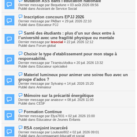
Mutation ASS dans l'éducation nationale
u
o
m
Dernier message par
Bequelune
«
03 août 2026 09:56
u
e
Publié dans
Assistant de Service Social
v
s
e
s
N
Inscription concours EPJJ 2026
a
a
o
Dernier message par
PABarr
«
29 juil. 2026 22:10
u
g
u
Publié dans
Educateur PJJ
m
e
v
e
e
N
s
Santé des étudiants : plus d’un sur deux entre à
a
o
s
l’université avec une fragilité physique ou mentale
u
u
a
m
Dernier message par
lesocial
«
22 juil. 2026 12:12
v
g
e
Publié dans
Forum global
e
e
s
a
s
N
Choisir le type d'etablissement pour mon stage à
u
a
o
m
responsabilité.
g
u
e
Dernier message par
TiramisuVodka
«
20 juil. 2026 13:32
e
v
s
Publié dans
Educateur spécialisé
e
s
a
a
N
Materiel lumineux pour animer une soiree fluo avec un
u
g
o
m
groupe d'ados ?
e
u
e
Dernier message par
Sylvainp
«
14 juil. 2026 15:20
v
s
Publié dans
Animateur
e
s
a
a
N
Mémoire sur la précarité énergétique
u
g
o
m
Dernier message par
anaissvr
«
08 juil. 2026 11:00
e
u
e
Publié dans
CESF
v
s
e
s
N
Formation Continue
a
a
o
Dernier message par
Elya7831
«
02 juil. 2026 15:00
u
g
u
Publié dans
Educateur de Jeunes Enfants
m
e
v
e
e
N
s
RSA conjoint incarcéré
a
o
s
Dernier message par
Louloute802
«
02 juil. 2026 09:01
u
u
a
Publié dans
Accompagnant éducatif et social
m