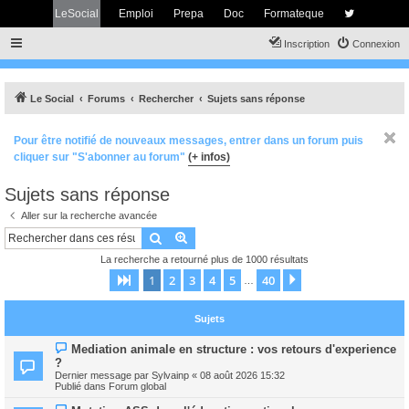
LeSocial
Emploi
Prepa
Doc
Formateque
Inscription
Connexion
Le Social
Forums
Rechercher
Sujets sans réponse
Pour être notifié de nouveaux messages, entrer dans un forum puis
cliquer sur "S'abonner au forum"
(+ infos)
Sujets sans réponse
Aller sur la recherche avancée
Rechercher
Recherche avancée
La recherche a retourné plus de 1000 résultats
1
2
3
4
5
40
Page
1
sur
40
Suivant
…
Sujets
N
Mediation animale en structure : vos retours d'experience
o
?
u
Dernier message par
Sylvainp
«
08 août 2026 15:32
v
Publié dans
Forum global
e
a
N