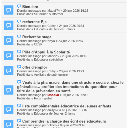
v
g
e
e
e
N
s
Bien-être
a
o
s
Dernier message par
Magali74
«
29 juin 2026 16:16
u
u
a
Publié dans
Se former, s informer
m
v
g
e
e
e
N
s
recherche Eje
a
o
s
Dernier message par
Cathy
«
24 juin 2026 20:31
u
u
a
Publié dans
Educateur de Jeunes Enfants
m
v
g
e
e
e
N
s
Recherche stage
a
o
s
Dernier message par
Neya
«
23 juin 2026 10:47
u
u
a
Publié dans
CESF
m
v
g
e
e
e
N
s
Pôle d’Appui à la Scolarité
a
o
s
Dernier message par
Marie25
«
23 juin 2026 10:16
u
u
a
Publié dans
Educateur spécialisé
m
v
g
e
e
e
N
s
offre d'emploi
a
o
s
Dernier message par
Cathy
«
20 juin 2026 19:21
u
u
a
Publié dans
Auxiliaire de puériculture
m
v
g
e
e
e
N
s
Visite à la pharmacie, dans une structure sociale, chez le
a
o
s
généraliste… profiter des interactions du quotidien pour
u
u
a
m
faire de la prévention en santé
v
g
e
Dernier message par
lesocial
«
19 juin 2026 09:00
e
e
s
Publié dans
Forum global
a
s
u
a
N
m
liste complémentaire éducatrice de jeunes enfants
g
o
e
Dernier message par
daisy67
«
18 juin 2026 13:16
e
u
s
Publié dans
Educateur de Jeunes Enfants
v
s
e
a
N
Comprendre la charge des écrit des éducateurs
a
g
o
Dernier message par
VThéo
«
09 juin 2026 09:46
u
e
u