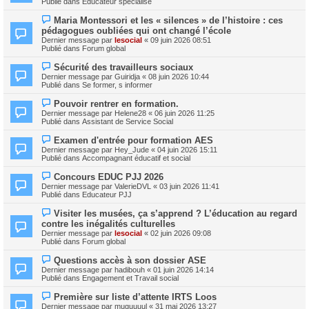
Publié dans
Educateur spécialisé
m
v
e
e
N
s
Maria Montessori et les « silences » de l’histoire : ces
a
o
s
pédagogues oubliées qui ont changé l’école
u
u
a
m
Dernier message par
lesocial
«
09 juin 2026 08:51
v
g
e
Publié dans
Forum global
e
e
s
a
s
N
Sécurité des travailleurs sociaux
u
a
o
m
Dernier message par
Guiridja
«
08 juin 2026 10:44
g
u
e
Publié dans
Se former, s informer
e
v
s
e
s
N
Pouvoir rentrer en formation.
a
a
o
Dernier message par
Helene28
«
06 juin 2026 11:25
u
g
u
Publié dans
Assistant de Service Social
m
e
v
e
e
N
s
Examen d'entrée pour formation AES
a
o
s
Dernier message par
Hey_Jude
«
04 juin 2026 15:11
u
u
a
Publié dans
Accompagnant éducatif et social
m
v
g
e
e
e
N
s
Concours EDUC PJJ 2026
a
o
s
Dernier message par
ValerieDVL
«
03 juin 2026 11:41
u
u
a
Publié dans
Educateur PJJ
m
v
g
e
e
e
N
s
Visiter les musées, ça s’apprend ? L’éducation au regard
a
o
s
contre les inégalités culturelles
u
u
a
m
Dernier message par
lesocial
«
02 juin 2026 09:08
v
g
e
Publié dans
Forum global
e
e
s
a
s
N
Questions accès à son dossier ASE
u
a
o
m
Dernier message par
hadibouh
«
01 juin 2026 14:14
g
u
e
Publié dans
Engagement et Travail social
e
v
s
e
s
N
Première sur liste d’attente IRTS Loos
a
a
o
Dernier message par
muguuuul
«
31 mai 2026 13:27
u