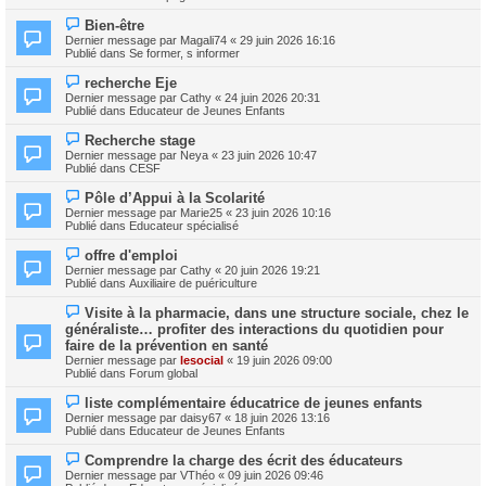
v
g
e
e
e
N
s
Bien-être
a
o
s
Dernier message par
Magali74
«
29 juin 2026 16:16
u
u
a
Publié dans
Se former, s informer
m
v
g
e
e
e
N
s
recherche Eje
a
o
s
Dernier message par
Cathy
«
24 juin 2026 20:31
u
u
a
Publié dans
Educateur de Jeunes Enfants
m
v
g
e
e
e
N
s
Recherche stage
a
o
s
Dernier message par
Neya
«
23 juin 2026 10:47
u
u
a
Publié dans
CESF
m
v
g
e
e
e
N
s
Pôle d’Appui à la Scolarité
a
o
s
Dernier message par
Marie25
«
23 juin 2026 10:16
u
u
a
Publié dans
Educateur spécialisé
m
v
g
e
e
e
N
s
offre d'emploi
a
o
s
Dernier message par
Cathy
«
20 juin 2026 19:21
u
u
a
Publié dans
Auxiliaire de puériculture
m
v
g
e
e
e
N
s
Visite à la pharmacie, dans une structure sociale, chez le
a
o
s
généraliste… profiter des interactions du quotidien pour
u
u
a
m
faire de la prévention en santé
v
g
e
Dernier message par
lesocial
«
19 juin 2026 09:00
e
e
s
Publié dans
Forum global
a
s
u
a
N
m
liste complémentaire éducatrice de jeunes enfants
g
o
e
Dernier message par
daisy67
«
18 juin 2026 13:16
e
u
s
Publié dans
Educateur de Jeunes Enfants
v
s
e
a
N
Comprendre la charge des écrit des éducateurs
a
g
o
Dernier message par
VThéo
«
09 juin 2026 09:46
u
e
u