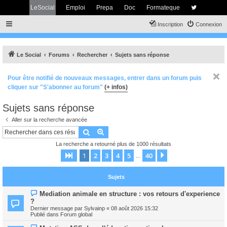
LeSocial
Emploi
Prepa
Doc
Formateque
Inscription
Connexion
Le Social
Forums
Rechercher
Sujets sans réponse
Pour être notifié de nouveaux messages, entrer dans un forum puis
cliquer sur "S'abonner au forum"
(+ infos)
Sujets sans réponse
Aller sur la recherche avancée
Rechercher
Recherche avancée
La recherche a retourné plus de 1000 résultats
1
2
3
4
5
40
Page
1
sur
40
Suivant
…
Sujets
N
Mediation animale en structure : vos retours d'experience
o
?
u
Dernier message par
Sylvainp
«
08 août 2026 15:32
v
Publié dans
Forum global
e
a
N