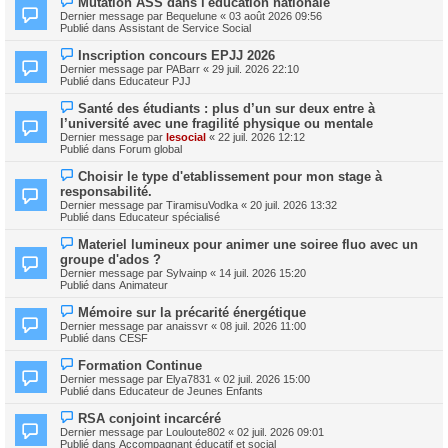
Mutation ASS dans l'éducation nationale
u
o
m
Dernier message par
Bequelune
«
03 août 2026 09:56
u
e
Publié dans
Assistant de Service Social
v
s
e
s
N
Inscription concours EPJJ 2026
a
a
o
Dernier message par
PABarr
«
29 juil. 2026 22:10
u
g
u
Publié dans
Educateur PJJ
m
e
v
e
e
N
s
Santé des étudiants : plus d’un sur deux entre à
a
o
s
l’université avec une fragilité physique ou mentale
u
u
a
m
Dernier message par
lesocial
«
22 juil. 2026 12:12
v
g
e
Publié dans
Forum global
e
e
s
a
s
N
Choisir le type d'etablissement pour mon stage à
u
a
o
m
responsabilité.
g
u
e
Dernier message par
TiramisuVodka
«
20 juil. 2026 13:32
e
v
s
Publié dans
Educateur spécialisé
e
s
a
a
N
Materiel lumineux pour animer une soiree fluo avec un
u
g
o
m
groupe d'ados ?
e
u
e
Dernier message par
Sylvainp
«
14 juil. 2026 15:20
v
s
Publié dans
Animateur
e
s
a
a
N
Mémoire sur la précarité énergétique
u
g
o
m
Dernier message par
anaissvr
«
08 juil. 2026 11:00
e
u
e
Publié dans
CESF
v
s
e
s
N
Formation Continue
a
a
o
Dernier message par
Elya7831
«
02 juil. 2026 15:00
u
g
u
Publié dans
Educateur de Jeunes Enfants
m
e
v
e
e
N
s
RSA conjoint incarcéré
a
o
s
Dernier message par
Louloute802
«
02 juil. 2026 09:01
u
u
a
Publié dans
Accompagnant éducatif et social
m