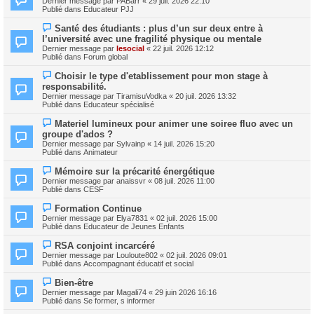
Dernier message par
PABarr
«
29 juil. 2026 22:10
u
u
Publié dans
Educateur PJJ
m
v
e
e
N
s
Santé des étudiants : plus d’un sur deux entre à
a
o
s
l’université avec une fragilité physique ou mentale
u
u
a
m
Dernier message par
lesocial
«
22 juil. 2026 12:12
v
g
e
Publié dans
Forum global
e
e
s
a
s
N
Choisir le type d'etablissement pour mon stage à
u
a
o
m
responsabilité.
g
u
e
Dernier message par
TiramisuVodka
«
20 juil. 2026 13:32
e
v
s
Publié dans
Educateur spécialisé
e
s
a
a
N
Materiel lumineux pour animer une soiree fluo avec un
u
g
o
m
groupe d'ados ?
e
u
e
Dernier message par
Sylvainp
«
14 juil. 2026 15:20
v
s
Publié dans
Animateur
e
s
a
a
N
Mémoire sur la précarité énergétique
u
g
o
m
Dernier message par
anaissvr
«
08 juil. 2026 11:00
e
u
e
Publié dans
CESF
v
s
e
s
N
Formation Continue
a
a
o
Dernier message par
Elya7831
«
02 juil. 2026 15:00
u
g
u
Publié dans
Educateur de Jeunes Enfants
m
e
v
e
e
N
s
RSA conjoint incarcéré
a
o
s
Dernier message par
Louloute802
«
02 juil. 2026 09:01
u
u
a
Publié dans
Accompagnant éducatif et social
m
v
g
e
e
e
N
s
Bien-être
a
o
s
Dernier message par
Magali74
«
29 juin 2026 16:16
u
u
a
Publié dans
Se former, s informer
m
v
g
e
e