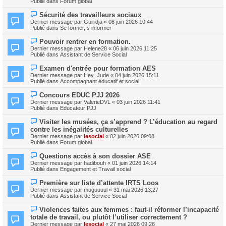
e
Publié dans
Forum global
e
e
s
a
s
N
Sécurité des travailleurs sociaux
u
a
o
m
Dernier message par
Guiridja
«
08 juin 2026 10:44
g
u
e
Publié dans
Se former, s informer
e
v
s
e
s
N
Pouvoir rentrer en formation.
a
a
o
Dernier message par
Helene28
«
06 juin 2026 11:25
u
g
u
Publié dans
Assistant de Service Social
m
e
v
e
e
N
s
Examen d'entrée pour formation AES
a
o
s
Dernier message par
Hey_Jude
«
04 juin 2026 15:11
u
u
a
Publié dans
Accompagnant éducatif et social
m
v
g
e
e
e
N
s
Concours EDUC PJJ 2026
a
o
s
Dernier message par
ValerieDVL
«
03 juin 2026 11:41
u
u
a
Publié dans
Educateur PJJ
m
v
g
e
e
e
N
s
Visiter les musées, ça s’apprend ? L’éducation au regard
a
o
s
contre les inégalités culturelles
u
u
a
m
Dernier message par
lesocial
«
02 juin 2026 09:08
v
g
e
Publié dans
Forum global
e
e
s
a
s
N
Questions accès à son dossier ASE
u
a
o
m
Dernier message par
hadibouh
«
01 juin 2026 14:14
g
u
e
Publié dans
Engagement et Travail social
e
v
s
e
s
N
Première sur liste d’attente IRTS Loos
a
a
o
Dernier message par
muguuuul
«
31 mai 2026 13:27
u
g
u
Publié dans
Assistant de Service Social
m
e
v
e
e
N
s
Violences faites aux femmes : faut‑il réformer l’incapacité
a
o
s
totale de travail, ou plutôt l’utiliser correctement ?
u
u
a
m
Dernier message par
lesocial
«
27 mai 2026 09:26
v