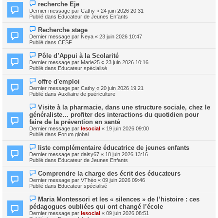
e
N
s
recherche Eje
a
o
s
Dernier message par
Cathy
«
24 juin 2026 20:31
u
u
a
Publié dans
Educateur de Jeunes Enfants
m
v
g
e
e
e
N
s
Recherche stage
a
o
s
Dernier message par
Neya
«
23 juin 2026 10:47
u
u
a
Publié dans
CESF
m
v
g
e
e
e
N
s
Pôle d’Appui à la Scolarité
a
o
s
Dernier message par
Marie25
«
23 juin 2026 10:16
u
u
a
Publié dans
Educateur spécialisé
m
v
g
e
e
e
N
s
offre d'emploi
a
o
s
Dernier message par
Cathy
«
20 juin 2026 19:21
u
u
a
Publié dans
Auxiliaire de puériculture
m
v
g
e
e
e
N
s
Visite à la pharmacie, dans une structure sociale, chez le
a
o
s
généraliste… profiter des interactions du quotidien pour
u
u
a
m
faire de la prévention en santé
v
g
e
Dernier message par
lesocial
«
19 juin 2026 09:00
e
e
s
Publié dans
Forum global
a
s
u
a
N
m
liste complémentaire éducatrice de jeunes enfants
g
o
e
Dernier message par
daisy67
«
18 juin 2026 13:16
e
u
s
Publié dans
Educateur de Jeunes Enfants
v
s
e
a
N
Comprendre la charge des écrit des éducateurs
a
g
o
Dernier message par
VThéo
«
09 juin 2026 09:46
u
e
u
Publié dans
Educateur spécialisé
m
v
e
e
N
s
Maria Montessori et les « silences » de l’histoire : ces
a
o
s
pédagogues oubliées qui ont changé l’école
u
u
a
m
Dernier message par
lesocial
«
09 juin 2026 08:51
v
g