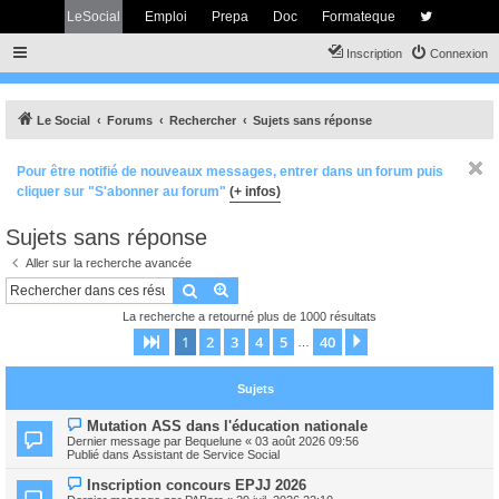
LeSocial
Emploi
Prepa
Doc
Formateque
Inscription
Connexion
Le Social
Forums
Rechercher
Sujets sans réponse
Pour être notifié de nouveaux messages, entrer dans un forum puis
cliquer sur "S'abonner au forum"
(+ infos)
Sujets sans réponse
Aller sur la recherche avancée
Rechercher
Recherche avancée
La recherche a retourné plus de 1000 résultats
1
2
3
4
5
40
Page
1
sur
40
Suivant
…
Sujets
N
Mutation ASS dans l'éducation nationale
o
Dernier message par
Bequelune
«
03 août 2026 09:56
u
Publié dans
Assistant de Service Social
v
e
N
Inscription concours EPJJ 2026
a
o