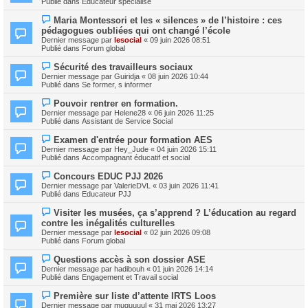
Publié dans
Educateur spécialisé
m
v
e
e
N
s
Maria Montessori et les « silences » de l’histoire : ces
a
o
s
pédagogues oubliées qui ont changé l’école
u
u
a
m
Dernier message par
lesocial
«
09 juin 2026 08:51
v
g
e
Publié dans
Forum global
e
e
s
a
s
N
Sécurité des travailleurs sociaux
u
a
o
m
Dernier message par
Guiridja
«
08 juin 2026 10:44
g
u
e
Publié dans
Se former, s informer
e
v
s
e
s
N
Pouvoir rentrer en formation.
a
a
o
Dernier message par
Helene28
«
06 juin 2026 11:25
u
g
u
Publié dans
Assistant de Service Social
m
e
v
e
e
N
s
Examen d'entrée pour formation AES
a
o
s
Dernier message par
Hey_Jude
«
04 juin 2026 15:11
u
u
a
Publié dans
Accompagnant éducatif et social
m
v
g
e
e
e
N
s
Concours EDUC PJJ 2026
a
o
s
Dernier message par
ValerieDVL
«
03 juin 2026 11:41
u
u
a
Publié dans
Educateur PJJ
m
v
g
e
e
e
N
s
Visiter les musées, ça s’apprend ? L’éducation au regard
a
o
s
contre les inégalités culturelles
u
u
a
m
Dernier message par
lesocial
«
02 juin 2026 09:08
v
g
e
Publié dans
Forum global
e
e
s
a
s
N
Questions accès à son dossier ASE
u
a
o
m
Dernier message par
hadibouh
«
01 juin 2026 14:14
g
u
e
Publié dans
Engagement et Travail social
e
v
s
e
s
N
Première sur liste d’attente IRTS Loos
a
a
o
Dernier message par
muguuuul
«
31 mai 2026 13:27
u