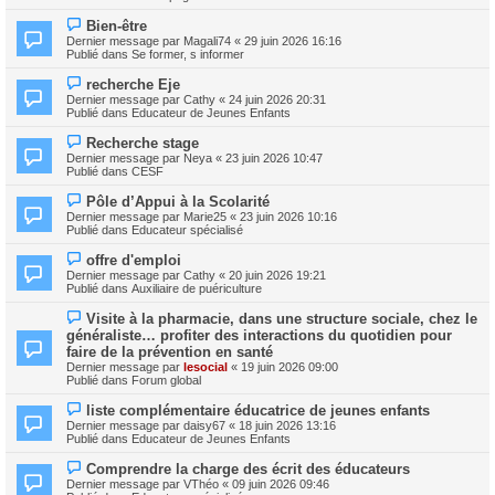
v
g
e
e
e
N
s
Bien-être
a
o
s
Dernier message par
Magali74
«
29 juin 2026 16:16
u
u
a
Publié dans
Se former, s informer
m
v
g
e
e
e
N
s
recherche Eje
a
o
s
Dernier message par
Cathy
«
24 juin 2026 20:31
u
u
a
Publié dans
Educateur de Jeunes Enfants
m
v
g
e
e
e
N
s
Recherche stage
a
o
s
Dernier message par
Neya
«
23 juin 2026 10:47
u
u
a
Publié dans
CESF
m
v
g
e
e
e
N
s
Pôle d’Appui à la Scolarité
a
o
s
Dernier message par
Marie25
«
23 juin 2026 10:16
u
u
a
Publié dans
Educateur spécialisé
m
v
g
e
e
e
N
s
offre d'emploi
a
o
s
Dernier message par
Cathy
«
20 juin 2026 19:21
u
u
a
Publié dans
Auxiliaire de puériculture
m
v
g
e
e
e
N
s
Visite à la pharmacie, dans une structure sociale, chez le
a
o
s
généraliste… profiter des interactions du quotidien pour
u
u
a
m
faire de la prévention en santé
v
g
e
Dernier message par
lesocial
«
19 juin 2026 09:00
e
e
s
Publié dans
Forum global
a
s
u
a
N
m
liste complémentaire éducatrice de jeunes enfants
g
o
e
Dernier message par
daisy67
«
18 juin 2026 13:16
e
u
s
Publié dans
Educateur de Jeunes Enfants
v
s
e
a
N
Comprendre la charge des écrit des éducateurs
a
g
o
Dernier message par
VThéo
«
09 juin 2026 09:46
u
e
u