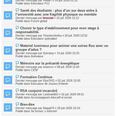
Dernier message par
PABarr
«
29 juil. 2026 22:10
u
u
Publié dans
Educateur PJJ
m
v
e
e
N
s
Santé des étudiants : plus d’un sur deux entre à
a
o
s
l’université avec une fragilité physique ou mentale
u
u
a
m
Dernier message par
lesocial
«
22 juil. 2026 12:12
v
g
e
Publié dans
Forum global
e
e
s
a
s
N
Choisir le type d'etablissement pour mon stage à
u
a
o
m
responsabilité.
g
u
e
Dernier message par
TiramisuVodka
«
20 juil. 2026 13:32
e
v
s
Publié dans
Educateur spécialisé
e
s
a
a
N
Materiel lumineux pour animer une soiree fluo avec un
u
g
o
m
groupe d'ados ?
e
u
e
Dernier message par
Sylvainp
«
14 juil. 2026 15:20
v
s
Publié dans
Animateur
e
s
a
a
N
Mémoire sur la précarité énergétique
u
g
o
m
Dernier message par
anaissvr
«
08 juil. 2026 11:00
e
u
e
Publié dans
CESF
v
s
e
s
N
Formation Continue
a
a
o
Dernier message par
Elya7831
«
02 juil. 2026 15:00
u
g
u
Publié dans
Educateur de Jeunes Enfants
m
e
v
e
e
N
s
RSA conjoint incarcéré
a
o
s
Dernier message par
Louloute802
«
02 juil. 2026 09:01
u
u
a
Publié dans
Accompagnant éducatif et social
m
v
g
e
e
e
N
s
Bien-être
a
o
s
Dernier message par
Magali74
«
29 juin 2026 16:16
u
u
a
Publié dans
Se former, s informer
m
v
g
e
e