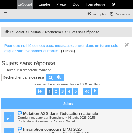
LeSocial
Emploi
Prepa
Doc
Formateque
Inscription
Connexion
Le Social
Forums
Rechercher
Sujets sans réponse
Pour être notifié de nouveaux messages, entrer dans un forum puis
cliquer sur "S'abonner au forum"
(+ infos)
Sujets sans réponse
Aller sur la recherche avancée
Rechercher
Recherche avancée
La recherche a retourné plus de 1000 résultats
1
2
3
4
5
40
Page
1
sur
40
Suivant
…
Sujets
N
Mutation ASS dans l'éducation nationale
o
Dernier message par
Bequelune
«
03 août 2026 09:56
u
Publié dans
Assistant de Service Social
v
e
N
Inscription concours EPJJ 2026
a
o