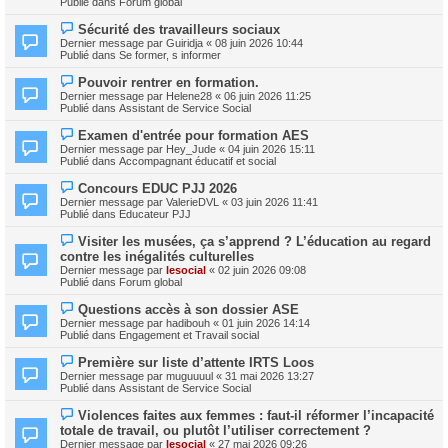
e
Publié dans
Forum global
e
e
s
a
s
N
Sécurité des travailleurs sociaux
u
a
o
m
Dernier message par
Guiridja
«
08 juin 2026 10:44
g
u
e
Publié dans
Se former, s informer
e
v
s
e
s
N
Pouvoir rentrer en formation.
a
a
o
Dernier message par
Helene28
«
06 juin 2026 11:25
u
g
u
Publié dans
Assistant de Service Social
m
e
v
e
e
N
s
Examen d'entrée pour formation AES
a
o
s
Dernier message par
Hey_Jude
«
04 juin 2026 15:11
u
u
a
Publié dans
Accompagnant éducatif et social
m
v
g
e
e
e
N
s
Concours EDUC PJJ 2026
a
o
s
Dernier message par
ValerieDVL
«
03 juin 2026 11:41
u
u
a
Publié dans
Educateur PJJ
m
v
g
e
e
e
N
s
Visiter les musées, ça s’apprend ? L’éducation au regard
a
o
s
contre les inégalités culturelles
u
u
a
m
Dernier message par
lesocial
«
02 juin 2026 09:08
v
g
e
Publié dans
Forum global
e
e
s
a
s
N
Questions accès à son dossier ASE
u
a
o
m
Dernier message par
hadibouh
«
01 juin 2026 14:14
g
u
e
Publié dans
Engagement et Travail social
e
v
s
e
s
N
Première sur liste d’attente IRTS Loos
a
a
o
Dernier message par
muguuuul
«
31 mai 2026 13:27
u
g
u
Publié dans
Assistant de Service Social
m
e
v
e
e
N
s
Violences faites aux femmes : faut‑il réformer l’incapacité
a
o
s
totale de travail, ou plutôt l’utiliser correctement ?
u
u
a
m
Dernier message par
lesocial
«
27 mai 2026 09:26
v