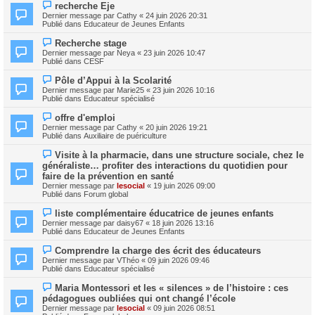
e
N
s
recherche Eje
a
o
s
Dernier message par
Cathy
«
24 juin 2026 20:31
u
u
a
Publié dans
Educateur de Jeunes Enfants
m
v
g
e
e
e
N
s
Recherche stage
a
o
s
Dernier message par
Neya
«
23 juin 2026 10:47
u
u
a
Publié dans
CESF
m
v
g
e
e
e
N
s
Pôle d’Appui à la Scolarité
a
o
s
Dernier message par
Marie25
«
23 juin 2026 10:16
u
u
a
Publié dans
Educateur spécialisé
m
v
g
e
e
e
N
s
offre d'emploi
a
o
s
Dernier message par
Cathy
«
20 juin 2026 19:21
u
u
a
Publié dans
Auxiliaire de puériculture
m
v
g
e
e
e
N
s
Visite à la pharmacie, dans une structure sociale, chez le
a
o
s
généraliste… profiter des interactions du quotidien pour
u
u
a
m
faire de la prévention en santé
v
g
e
Dernier message par
lesocial
«
19 juin 2026 09:00
e
e
s
Publié dans
Forum global
a
s
u
a
N
m
liste complémentaire éducatrice de jeunes enfants
g
o
e
Dernier message par
daisy67
«
18 juin 2026 13:16
e
u
s
Publié dans
Educateur de Jeunes Enfants
v
s
e
a
N
Comprendre la charge des écrit des éducateurs
a
g
o
Dernier message par
VThéo
«
09 juin 2026 09:46
u
e
u
Publié dans
Educateur spécialisé
m
v
e
e
N
s
Maria Montessori et les « silences » de l’histoire : ces
a
o
s
pédagogues oubliées qui ont changé l’école
u
u
a
m
Dernier message par
lesocial
«
09 juin 2026 08:51
v
g