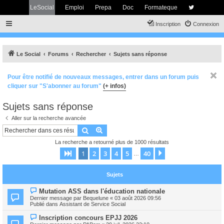
LeSocial
Emploi
Prepa
Doc
Formateque
Inscription
Connexion
Le Social
Forums
Rechercher
Sujets sans réponse
Pour être notifié de nouveaux messages, entrer dans un forum puis
cliquer sur "S'abonner au forum"
(+ infos)
Sujets sans réponse
Aller sur la recherche avancée
Rechercher
Recherche avancée
La recherche a retourné plus de 1000 résultats
1
2
3
4
5
40
Page
1
sur
40
Suivant
…
Sujets
N
Mutation ASS dans l'éducation nationale
o
Dernier message par
Bequelune
«
03 août 2026 09:56
u
Publié dans
Assistant de Service Social
v
e
N
Inscription concours EPJJ 2026
a
o