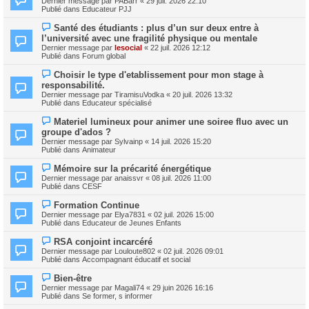
Dernier message par
PABarr
«
29 juil. 2026 22:10
u
u
Publié dans
Educateur PJJ
m
v
e
e
N
s
Santé des étudiants : plus d’un sur deux entre à
a
o
s
l’université avec une fragilité physique ou mentale
u
u
a
m
Dernier message par
lesocial
«
22 juil. 2026 12:12
v
g
e
Publié dans
Forum global
e
e
s
a
s
N
Choisir le type d'etablissement pour mon stage à
u
a
o
m
responsabilité.
g
u
e
Dernier message par
TiramisuVodka
«
20 juil. 2026 13:32
e
v
s
Publié dans
Educateur spécialisé
e
s
a
a
N
Materiel lumineux pour animer une soiree fluo avec un
u
g
o
m
groupe d'ados ?
e
u
e
Dernier message par
Sylvainp
«
14 juil. 2026 15:20
v
s
Publié dans
Animateur
e
s
a
a
N
Mémoire sur la précarité énergétique
u
g
o
m
Dernier message par
anaissvr
«
08 juil. 2026 11:00
e
u
e
Publié dans
CESF
v
s
e
s
N
Formation Continue
a
a
o
Dernier message par
Elya7831
«
02 juil. 2026 15:00
u
g
u
Publié dans
Educateur de Jeunes Enfants
m
e
v
e
e
N
s
RSA conjoint incarcéré
a
o
s
Dernier message par
Louloute802
«
02 juil. 2026 09:01
u
u
a
Publié dans
Accompagnant éducatif et social
m
v
g
e
e
e
N
s
Bien-être
a
o
s
Dernier message par
Magali74
«
29 juin 2026 16:16
u
u
a
Publié dans
Se former, s informer
m
v
g
e
e