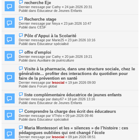
e
N
s
recherche Eje
a
o
s
Dernier message par
Cathy
«
24 juin 2026 20:31
u
u
a
Publié dans
Educateur de Jeunes Enfants
m
v
g
e
e
e
N
s
Recherche stage
a
o
s
Dernier message par
Neya
«
23 juin 2026 10:47
u
u
a
Publié dans
CESF
m
v
g
e
e
e
N
s
Pôle d’Appui à la Scolarité
a
o
s
Dernier message par
Marie25
«
23 juin 2026 10:16
u
u
a
Publié dans
Educateur spécialisé
m
v
g
e
e
e
N
s
offre d'emploi
a
o
s
Dernier message par
Cathy
«
20 juin 2026 19:21
u
u
a
Publié dans
Auxiliaire de puériculture
m
v
g
e
e
e
N
s
Visite à la pharmacie, dans une structure sociale, chez le
a
o
s
généraliste… profiter des interactions du quotidien pour
u
u
a
m
faire de la prévention en santé
v
g
e
Dernier message par
lesocial
«
19 juin 2026 09:00
e
e
s
Publié dans
Forum global
a
s
u
a
N
m
liste complémentaire éducatrice de jeunes enfants
g
o
e
Dernier message par
daisy67
«
18 juin 2026 13:16
e
u
s
Publié dans
Educateur de Jeunes Enfants
v
s
e
a
N
Comprendre la charge des écrit des éducateurs
a
g
o
Dernier message par
VThéo
«
09 juin 2026 09:46
u
e
u
Publié dans
Educateur spécialisé
m
v
e
e
N
s
Maria Montessori et les « silences » de l’histoire : ces
a
o
s
pédagogues oubliées qui ont changé l’école
u
u
a
m
Dernier message par
lesocial
«
09 juin 2026 08:51
v
g