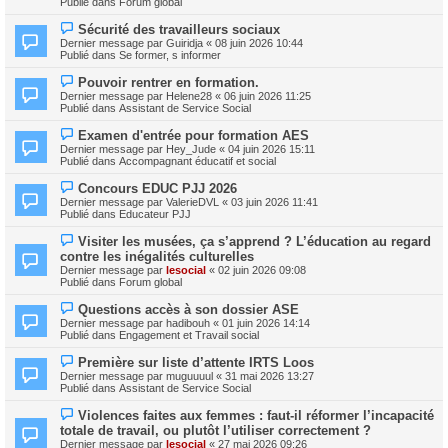
e
Publié dans
Forum global
e
e
s
a
s
N
Sécurité des travailleurs sociaux
u
a
o
m
Dernier message par
Guiridja
«
08 juin 2026 10:44
g
u
e
Publié dans
Se former, s informer
e
v
s
e
s
N
Pouvoir rentrer en formation.
a
a
o
Dernier message par
Helene28
«
06 juin 2026 11:25
u
g
u
Publié dans
Assistant de Service Social
m
e
v
e
e
N
s
Examen d'entrée pour formation AES
a
o
s
Dernier message par
Hey_Jude
«
04 juin 2026 15:11
u
u
a
Publié dans
Accompagnant éducatif et social
m
v
g
e
e
e
N
s
Concours EDUC PJJ 2026
a
o
s
Dernier message par
ValerieDVL
«
03 juin 2026 11:41
u
u
a
Publié dans
Educateur PJJ
m
v
g
e
e
e
N
s
Visiter les musées, ça s’apprend ? L’éducation au regard
a
o
s
contre les inégalités culturelles
u
u
a
m
Dernier message par
lesocial
«
02 juin 2026 09:08
v
g
e
Publié dans
Forum global
e
e
s
a
s
N
Questions accès à son dossier ASE
u
a
o
m
Dernier message par
hadibouh
«
01 juin 2026 14:14
g
u
e
Publié dans
Engagement et Travail social
e
v
s
e
s
N
Première sur liste d’attente IRTS Loos
a
a
o
Dernier message par
muguuuul
«
31 mai 2026 13:27
u
g
u
Publié dans
Assistant de Service Social
m
e
v
e
e
N
s
Violences faites aux femmes : faut‑il réformer l’incapacité
a
o
s
totale de travail, ou plutôt l’utiliser correctement ?
u
u
a
m
Dernier message par
lesocial
«
27 mai 2026 09:26
v