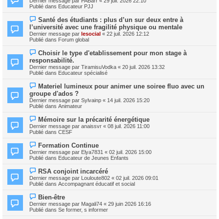
Dernier message par
PABarr
«
29 juil. 2026 22:10
u
u
Publié dans
Educateur PJJ
m
v
e
e
N
s
Santé des étudiants : plus d’un sur deux entre à
a
o
s
l’université avec une fragilité physique ou mentale
u
u
a
m
Dernier message par
lesocial
«
22 juil. 2026 12:12
v
g
e
Publié dans
Forum global
e
e
s
a
s
N
Choisir le type d'etablissement pour mon stage à
u
a
o
m
responsabilité.
g
u
e
Dernier message par
TiramisuVodka
«
20 juil. 2026 13:32
e
v
s
Publié dans
Educateur spécialisé
e
s
a
a
N
Materiel lumineux pour animer une soiree fluo avec un
u
g
o
m
groupe d'ados ?
e
u
e
Dernier message par
Sylvainp
«
14 juil. 2026 15:20
v
s
Publié dans
Animateur
e
s
a
a
N
Mémoire sur la précarité énergétique
u
g
o
m
Dernier message par
anaissvr
«
08 juil. 2026 11:00
e
u
e
Publié dans
CESF
v
s
e
s
N
Formation Continue
a
a
o
Dernier message par
Elya7831
«
02 juil. 2026 15:00
u
g
u
Publié dans
Educateur de Jeunes Enfants
m
e
v
e
e
N
s
RSA conjoint incarcéré
a
o
s
Dernier message par
Louloute802
«
02 juil. 2026 09:01
u
u
a
Publié dans
Accompagnant éducatif et social
m
v
g
e
e
e
N
s
Bien-être
a
o
s
Dernier message par
Magali74
«
29 juin 2026 16:16
u
u
a
Publié dans
Se former, s informer
m
v
g
e
e