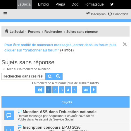
LeSocial
Emploi
Prepa
Doc
Formateque
Inscription
Connexion
Le Social
Forums
Rechercher
Sujets sans réponse
Pour être notifié de nouveaux messages, entrer dans un forum puis
cliquer sur "S'abonner au forum"
(+ infos)
Sujets sans réponse
Aller sur la recherche avancée
Rechercher
Recherche avancée
La recherche a retourné plus de 1000 résultats
1
2
3
4
5
40
Page
1
sur
40
Suivant
…
Sujets
N
Mutation ASS dans l'éducation nationale
o
Dernier message par
Bequelune
«
03 août 2026 09:56
u
Publié dans
Assistant de Service Social
v
e
N
Inscription concours EPJJ 2026
a
o