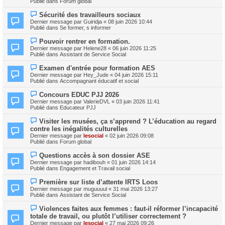
e
Publié dans
Forum global
e
e
s
a
s
N
Sécurité des travailleurs sociaux
u
a
o
m
Dernier message par
Guiridja
«
08 juin 2026 10:44
g
u
e
Publié dans
Se former, s informer
e
v
s
e
s
N
Pouvoir rentrer en formation.
a
a
o
Dernier message par
Helene28
«
06 juin 2026 11:25
u
g
u
Publié dans
Assistant de Service Social
m
e
v
e
e
N
s
Examen d'entrée pour formation AES
a
o
s
Dernier message par
Hey_Jude
«
04 juin 2026 15:11
u
u
a
Publié dans
Accompagnant éducatif et social
m
v
g
e
e
e
N
s
Concours EDUC PJJ 2026
a
o
s
Dernier message par
ValerieDVL
«
03 juin 2026 11:41
u
u
a
Publié dans
Educateur PJJ
m
v
g
e
e
e
N
s
Visiter les musées, ça s’apprend ? L’éducation au regard
a
o
s
contre les inégalités culturelles
u
u
a
m
Dernier message par
lesocial
«
02 juin 2026 09:08
v
g
e
Publié dans
Forum global
e
e
s
a
s
N
Questions accès à son dossier ASE
u
a
o
m
Dernier message par
hadibouh
«
01 juin 2026 14:14
g
u
e
Publié dans
Engagement et Travail social
e
v
s
e
s
N
Première sur liste d’attente IRTS Loos
a
a
o
Dernier message par
muguuuul
«
31 mai 2026 13:27
u
g
u
Publié dans
Assistant de Service Social
m
e
v
e
e
N
s
Violences faites aux femmes : faut‑il réformer l’incapacité
a
o
s
totale de travail, ou plutôt l’utiliser correctement ?
u
u
a
m
Dernier message par
lesocial
«
27 mai 2026 09:26
v