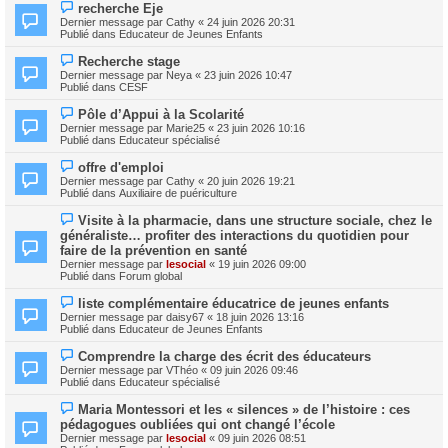
e
N
s
recherche Eje
a
o
s
Dernier message par
Cathy
«
24 juin 2026 20:31
u
u
a
Publié dans
Educateur de Jeunes Enfants
m
v
g
e
e
e
N
s
Recherche stage
a
o
s
Dernier message par
Neya
«
23 juin 2026 10:47
u
u
a
Publié dans
CESF
m
v
g
e
e
e
N
s
Pôle d’Appui à la Scolarité
a
o
s
Dernier message par
Marie25
«
23 juin 2026 10:16
u
u
a
Publié dans
Educateur spécialisé
m
v
g
e
e
e
N
s
offre d'emploi
a
o
s
Dernier message par
Cathy
«
20 juin 2026 19:21
u
u
a
Publié dans
Auxiliaire de puériculture
m
v
g
e
e
e
N
s
Visite à la pharmacie, dans une structure sociale, chez le
a
o
s
généraliste… profiter des interactions du quotidien pour
u
u
a
m
faire de la prévention en santé
v
g
e
Dernier message par
lesocial
«
19 juin 2026 09:00
e
e
s
Publié dans
Forum global
a
s
u
a
N
m
liste complémentaire éducatrice de jeunes enfants
g
o
e
Dernier message par
daisy67
«
18 juin 2026 13:16
e
u
s
Publié dans
Educateur de Jeunes Enfants
v
s
e
a
N
Comprendre la charge des écrit des éducateurs
a
g
o
Dernier message par
VThéo
«
09 juin 2026 09:46
u
e
u
Publié dans
Educateur spécialisé
m
v
e
e
N
s
Maria Montessori et les « silences » de l’histoire : ces
a
o
s
pédagogues oubliées qui ont changé l’école
u
u
a
m
Dernier message par
lesocial
«
09 juin 2026 08:51
v
g