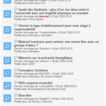
Dernier message par
PABarr
«
29 juil. 2026 22:10
u
u
Publié dans
Educateur PJJ
m
v
e
e
N
s
Santé des étudiants : plus d’un sur deux entre à
a
o
s
l’université avec une fragilité physique ou mentale
u
u
a
m
Dernier message par
lesocial
«
22 juil. 2026 12:12
v
g
e
Publié dans
Forum global
e
e
s
a
s
N
Choisir le type d'etablissement pour mon stage à
u
a
o
m
responsabilité.
g
u
e
Dernier message par
TiramisuVodka
«
20 juil. 2026 13:32
e
v
s
Publié dans
Educateur spécialisé
e
s
a
a
N
Materiel lumineux pour animer une soiree fluo avec un
u
g
o
m
groupe d'ados ?
e
u
e
Dernier message par
Sylvainp
«
14 juil. 2026 15:20
v
s
Publié dans
Animateur
e
s
a
a
N
Mémoire sur la précarité énergétique
u
g
o
m
Dernier message par
anaissvr
«
08 juil. 2026 11:00
e
u
e
Publié dans
CESF
v
s
e
s
N
Formation Continue
a
a
o
Dernier message par
Elya7831
«
02 juil. 2026 15:00
u
g
u
Publié dans
Educateur de Jeunes Enfants
m
e
v
e
e
N
s
RSA conjoint incarcéré
a
o
s
Dernier message par
Louloute802
«
02 juil. 2026 09:01
u
u
a
Publié dans
Accompagnant éducatif et social
m
v
g
e
e
e
N
s
Bien-être
a
o
s
Dernier message par
Magali74
«
29 juin 2026 16:16
u
u
a
Publié dans
Se former, s informer
m
v
g
e
e