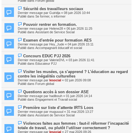
e
Publié dans
Forum global
e
e
s
a
s
N
Sécurité des travailleurs sociaux
u
a
o
m
Dernier message par
Guiridja
«
08 juin 2026 10:44
g
u
e
Publié dans
Se former, s informer
e
v
s
e
s
N
Pouvoir rentrer en formation.
a
a
o
Dernier message par
Helene28
«
06 juin 2026 11:25
u
g
u
Publié dans
Assistant de Service Social
m
e
v
e
e
N
s
Examen d'entrée pour formation AES
a
o
s
Dernier message par
Hey_Jude
«
04 juin 2026 15:11
u
u
a
Publié dans
Accompagnant éducatif et social
m
v
g
e
e
e
N
s
Concours EDUC PJJ 2026
a
o
s
Dernier message par
ValerieDVL
«
03 juin 2026 11:41
u
u
a
Publié dans
Educateur PJJ
m
v
g
e
e
e
N
s
Visiter les musées, ça s’apprend ? L’éducation au regard
a
o
s
contre les inégalités culturelles
u
u
a
m
Dernier message par
lesocial
«
02 juin 2026 09:08
v
g
e
Publié dans
Forum global
e
e
s
a
s
N
Questions accès à son dossier ASE
u
a
o
m
Dernier message par
hadibouh
«
01 juin 2026 14:14
g
u
e
Publié dans
Engagement et Travail social
e
v
s
e
s
N
Première sur liste d’attente IRTS Loos
a
a
o
Dernier message par
muguuuul
«
31 mai 2026 13:27
u
g
u
Publié dans
Assistant de Service Social
m
e
v
e
e
N
s
Violences faites aux femmes : faut‑il réformer l’incapacité
a
o
s
totale de travail, ou plutôt l’utiliser correctement ?
u
u
a
m
Dernier message par
lesocial
«
27 mai 2026 09:26
v