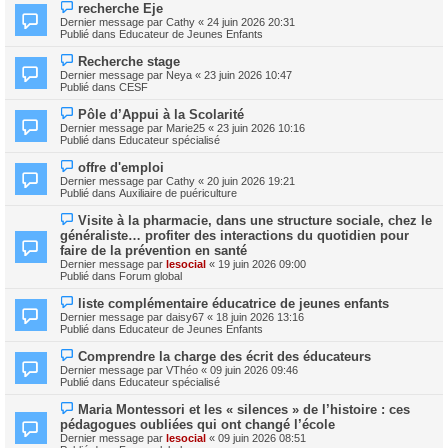
e
N
s
recherche Eje
a
o
s
Dernier message par
Cathy
«
24 juin 2026 20:31
u
u
a
Publié dans
Educateur de Jeunes Enfants
m
v
g
e
e
e
N
s
Recherche stage
a
o
s
Dernier message par
Neya
«
23 juin 2026 10:47
u
u
a
Publié dans
CESF
m
v
g
e
e
e
N
s
Pôle d’Appui à la Scolarité
a
o
s
Dernier message par
Marie25
«
23 juin 2026 10:16
u
u
a
Publié dans
Educateur spécialisé
m
v
g
e
e
e
N
s
offre d'emploi
a
o
s
Dernier message par
Cathy
«
20 juin 2026 19:21
u
u
a
Publié dans
Auxiliaire de puériculture
m
v
g
e
e
e
N
s
Visite à la pharmacie, dans une structure sociale, chez le
a
o
s
généraliste… profiter des interactions du quotidien pour
u
u
a
m
faire de la prévention en santé
v
g
e
Dernier message par
lesocial
«
19 juin 2026 09:00
e
e
s
Publié dans
Forum global
a
s
u
a
N
m
liste complémentaire éducatrice de jeunes enfants
g
o
e
Dernier message par
daisy67
«
18 juin 2026 13:16
e
u
s
Publié dans
Educateur de Jeunes Enfants
v
s
e
a
N
Comprendre la charge des écrit des éducateurs
a
g
o
Dernier message par
VThéo
«
09 juin 2026 09:46
u
e
u
Publié dans
Educateur spécialisé
m
v
e
e
N
s
Maria Montessori et les « silences » de l’histoire : ces
a
o
s
pédagogues oubliées qui ont changé l’école
u
u
a
m
Dernier message par
lesocial
«
09 juin 2026 08:51
v
g