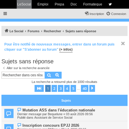
LeSocial
Emploi
Prepa
Doc
Formateque
Inscription
Connexion
Le Social
Forums
Rechercher
Sujets sans réponse
Pour être notifié de nouveaux messages, entrer dans un forum puis
cliquer sur "S'abonner au forum"
(+ infos)
Sujets sans réponse
Aller sur la recherche avancée
Rechercher
Recherche avancée
La recherche a retourné plus de 1000 résultats
1
2
3
4
5
40
Page
1
sur
40
Suivant
…
Sujets
N
Mutation ASS dans l'éducation nationale
o
Dernier message par
Bequelune
«
03 août 2026 09:56
u
Publié dans
Assistant de Service Social
v
e
N
Inscription concours EPJJ 2026
a
o