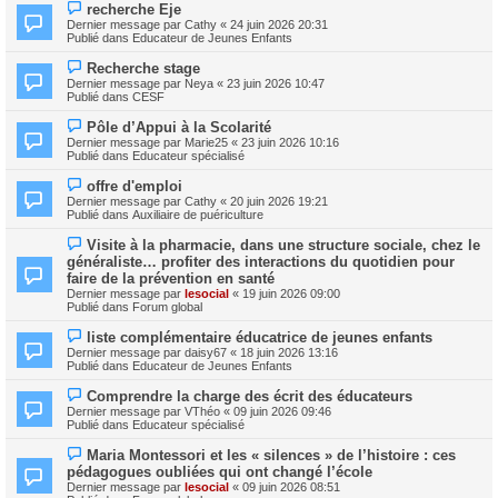
e
N
s
recherche Eje
a
o
s
Dernier message par
Cathy
«
24 juin 2026 20:31
u
u
a
Publié dans
Educateur de Jeunes Enfants
m
v
g
e
e
e
N
s
Recherche stage
a
o
s
Dernier message par
Neya
«
23 juin 2026 10:47
u
u
a
Publié dans
CESF
m
v
g
e
e
e
N
s
Pôle d’Appui à la Scolarité
a
o
s
Dernier message par
Marie25
«
23 juin 2026 10:16
u
u
a
Publié dans
Educateur spécialisé
m
v
g
e
e
e
N
s
offre d'emploi
a
o
s
Dernier message par
Cathy
«
20 juin 2026 19:21
u
u
a
Publié dans
Auxiliaire de puériculture
m
v
g
e
e
e
N
s
Visite à la pharmacie, dans une structure sociale, chez le
a
o
s
généraliste… profiter des interactions du quotidien pour
u
u
a
m
faire de la prévention en santé
v
g
e
Dernier message par
lesocial
«
19 juin 2026 09:00
e
e
s
Publié dans
Forum global
a
s
u
a
N
m
liste complémentaire éducatrice de jeunes enfants
g
o
e
Dernier message par
daisy67
«
18 juin 2026 13:16
e
u
s
Publié dans
Educateur de Jeunes Enfants
v
s
e
a
N
Comprendre la charge des écrit des éducateurs
a
g
o
Dernier message par
VThéo
«
09 juin 2026 09:46
u
e
u
Publié dans
Educateur spécialisé
m
v
e
e
N
s
Maria Montessori et les « silences » de l’histoire : ces
a
o
s
pédagogues oubliées qui ont changé l’école
u
u
a
m
Dernier message par
lesocial
«
09 juin 2026 08:51
v
g