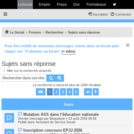
LeSocial
Emploi
Prepa
Doc
Formateque
Inscription
Connexion
Le Social
Forums
Rechercher
Sujets sans réponse
Pour être notifié de nouveaux messages, entrer dans un forum puis
cliquer sur "S'abonner au forum"
(+ infos)
Sujets sans réponse
Aller sur la recherche avancée
Rechercher
Recherche avancée
La recherche a retourné plus de 1000 résultats
1
2
3
4
5
40
Page
1
sur
40
Suivant
…
Sujets
N
Mutation ASS dans l'éducation nationale
o
Dernier message par
Bequelune
«
03 août 2026 09:56
u
Publié dans
Assistant de Service Social
v
e
N
Inscription concours EPJJ 2026
a
o