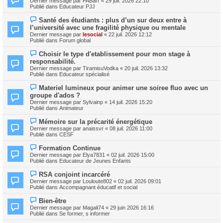
Dernier message par
PABarr
«
29 juil. 2026 22:10
u
u
Publié dans
Educateur PJJ
m
v
e
e
N
s
Santé des étudiants : plus d’un sur deux entre à
a
o
s
l’université avec une fragilité physique ou mentale
u
u
a
m
Dernier message par
lesocial
«
22 juil. 2026 12:12
v
g
e
Publié dans
Forum global
e
e
s
a
s
N
Choisir le type d'etablissement pour mon stage à
u
a
o
m
responsabilité.
g
u
e
Dernier message par
TiramisuVodka
«
20 juil. 2026 13:32
e
v
s
Publié dans
Educateur spécialisé
e
s
a
a
N
Materiel lumineux pour animer une soiree fluo avec un
u
g
o
m
groupe d'ados ?
e
u
e
Dernier message par
Sylvainp
«
14 juil. 2026 15:20
v
s
Publié dans
Animateur
e
s
a
a
N
Mémoire sur la précarité énergétique
u
g
o
m
Dernier message par
anaissvr
«
08 juil. 2026 11:00
e
u
e
Publié dans
CESF
v
s
e
s
N
Formation Continue
a
a
o
Dernier message par
Elya7831
«
02 juil. 2026 15:00
u
g
u
Publié dans
Educateur de Jeunes Enfants
m
e
v
e
e
N
s
RSA conjoint incarcéré
a
o
s
Dernier message par
Louloute802
«
02 juil. 2026 09:01
u
u
a
Publié dans
Accompagnant éducatif et social
m
v
g
e
e
e
N
s
Bien-être
a
o
s
Dernier message par
Magali74
«
29 juin 2026 16:16
u
u
a
Publié dans
Se former, s informer
m
v
g
e
e