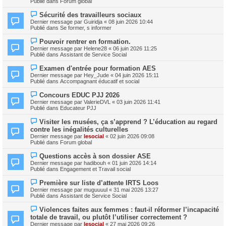
e
Publié dans
Forum global
e
e
s
a
s
N
Sécurité des travailleurs sociaux
u
a
o
m
Dernier message par
Guiridja
«
08 juin 2026 10:44
g
u
e
Publié dans
Se former, s informer
e
v
s
e
s
N
Pouvoir rentrer en formation.
a
a
o
Dernier message par
Helene28
«
06 juin 2026 11:25
u
g
u
Publié dans
Assistant de Service Social
m
e
v
e
e
N
s
Examen d'entrée pour formation AES
a
o
s
Dernier message par
Hey_Jude
«
04 juin 2026 15:11
u
u
a
Publié dans
Accompagnant éducatif et social
m
v
g
e
e
e
N
s
Concours EDUC PJJ 2026
a
o
s
Dernier message par
ValerieDVL
«
03 juin 2026 11:41
u
u
a
Publié dans
Educateur PJJ
m
v
g
e
e
e
N
s
Visiter les musées, ça s’apprend ? L’éducation au regard
a
o
s
contre les inégalités culturelles
u
u
a
m
Dernier message par
lesocial
«
02 juin 2026 09:08
v
g
e
Publié dans
Forum global
e
e
s
a
s
N
Questions accès à son dossier ASE
u
a
o
m
Dernier message par
hadibouh
«
01 juin 2026 14:14
g
u
e
Publié dans
Engagement et Travail social
e
v
s
e
s
N
Première sur liste d’attente IRTS Loos
a
a
o
Dernier message par
muguuuul
«
31 mai 2026 13:27
u
g
u
Publié dans
Assistant de Service Social
m
e
v
e
e
N
s
Violences faites aux femmes : faut‑il réformer l’incapacité
a
o
s
totale de travail, ou plutôt l’utiliser correctement ?
u
u
a
m
Dernier message par
lesocial
«
27 mai 2026 09:26
v