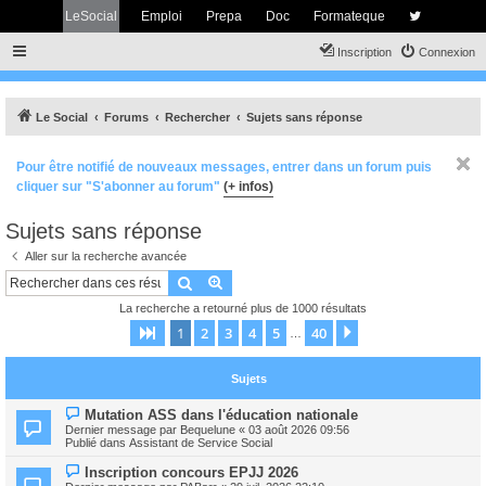
LeSocial
Emploi
Prepa
Doc
Formateque
Inscription
Connexion
Le Social
Forums
Rechercher
Sujets sans réponse
Pour être notifié de nouveaux messages, entrer dans un forum puis
cliquer sur "S'abonner au forum"
(+ infos)
Sujets sans réponse
Aller sur la recherche avancée
Rechercher
Recherche avancée
La recherche a retourné plus de 1000 résultats
1
2
3
4
5
40
Page
1
sur
40
Suivant
…
Sujets
N
Mutation ASS dans l'éducation nationale
o
Dernier message par
Bequelune
«
03 août 2026 09:56
u
Publié dans
Assistant de Service Social
v
e
N
Inscription concours EPJJ 2026
a
o