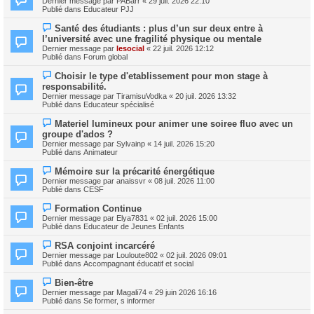
Dernier message par
PABarr
«
29 juil. 2026 22:10
u
u
Publié dans
Educateur PJJ
m
v
e
e
N
s
Santé des étudiants : plus d’un sur deux entre à
a
o
s
l’université avec une fragilité physique ou mentale
u
u
a
m
Dernier message par
lesocial
«
22 juil. 2026 12:12
v
g
e
Publié dans
Forum global
e
e
s
a
s
N
Choisir le type d'etablissement pour mon stage à
u
a
o
m
responsabilité.
g
u
e
Dernier message par
TiramisuVodka
«
20 juil. 2026 13:32
e
v
s
Publié dans
Educateur spécialisé
e
s
a
a
N
Materiel lumineux pour animer une soiree fluo avec un
u
g
o
m
groupe d'ados ?
e
u
e
Dernier message par
Sylvainp
«
14 juil. 2026 15:20
v
s
Publié dans
Animateur
e
s
a
a
N
Mémoire sur la précarité énergétique
u
g
o
m
Dernier message par
anaissvr
«
08 juil. 2026 11:00
e
u
e
Publié dans
CESF
v
s
e
s
N
Formation Continue
a
a
o
Dernier message par
Elya7831
«
02 juil. 2026 15:00
u
g
u
Publié dans
Educateur de Jeunes Enfants
m
e
v
e
e
N
s
RSA conjoint incarcéré
a
o
s
Dernier message par
Louloute802
«
02 juil. 2026 09:01
u
u
a
Publié dans
Accompagnant éducatif et social
m
v
g
e
e
e
N
s
Bien-être
a
o
s
Dernier message par
Magali74
«
29 juin 2026 16:16
u
u
a
Publié dans
Se former, s informer
m
v
g
e
e