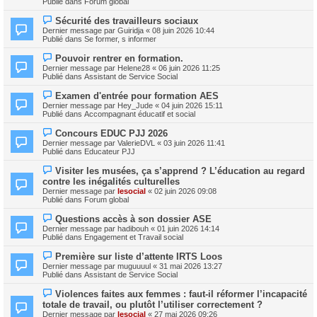
e
Publié dans
Forum global
e
e
s
a
s
N
Sécurité des travailleurs sociaux
u
a
o
m
Dernier message par
Guiridja
«
08 juin 2026 10:44
g
u
e
Publié dans
Se former, s informer
e
v
s
e
s
N
Pouvoir rentrer en formation.
a
a
o
Dernier message par
Helene28
«
06 juin 2026 11:25
u
g
u
Publié dans
Assistant de Service Social
m
e
v
e
e
N
s
Examen d'entrée pour formation AES
a
o
s
Dernier message par
Hey_Jude
«
04 juin 2026 15:11
u
u
a
Publié dans
Accompagnant éducatif et social
m
v
g
e
e
e
N
s
Concours EDUC PJJ 2026
a
o
s
Dernier message par
ValerieDVL
«
03 juin 2026 11:41
u
u
a
Publié dans
Educateur PJJ
m
v
g
e
e
e
N
s
Visiter les musées, ça s’apprend ? L’éducation au regard
a
o
s
contre les inégalités culturelles
u
u
a
m
Dernier message par
lesocial
«
02 juin 2026 09:08
v
g
e
Publié dans
Forum global
e
e
s
a
s
N
Questions accès à son dossier ASE
u
a
o
m
Dernier message par
hadibouh
«
01 juin 2026 14:14
g
u
e
Publié dans
Engagement et Travail social
e
v
s
e
s
N
Première sur liste d’attente IRTS Loos
a
a
o
Dernier message par
muguuuul
«
31 mai 2026 13:27
u
g
u
Publié dans
Assistant de Service Social
m
e
v
e
e
N
s
Violences faites aux femmes : faut‑il réformer l’incapacité
a
o
s
totale de travail, ou plutôt l’utiliser correctement ?
u
u
a
m
Dernier message par
lesocial
«
27 mai 2026 09:26
v