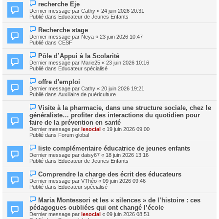
e
N
s
recherche Eje
a
o
s
Dernier message par
Cathy
«
24 juin 2026 20:31
u
u
a
Publié dans
Educateur de Jeunes Enfants
m
v
g
e
e
e
N
s
Recherche stage
a
o
s
Dernier message par
Neya
«
23 juin 2026 10:47
u
u
a
Publié dans
CESF
m
v
g
e
e
e
N
s
Pôle d’Appui à la Scolarité
a
o
s
Dernier message par
Marie25
«
23 juin 2026 10:16
u
u
a
Publié dans
Educateur spécialisé
m
v
g
e
e
e
N
s
offre d'emploi
a
o
s
Dernier message par
Cathy
«
20 juin 2026 19:21
u
u
a
Publié dans
Auxiliaire de puériculture
m
v
g
e
e
e
N
s
Visite à la pharmacie, dans une structure sociale, chez le
a
o
s
généraliste… profiter des interactions du quotidien pour
u
u
a
m
faire de la prévention en santé
v
g
e
Dernier message par
lesocial
«
19 juin 2026 09:00
e
e
s
Publié dans
Forum global
a
s
u
a
N
m
liste complémentaire éducatrice de jeunes enfants
g
o
e
Dernier message par
daisy67
«
18 juin 2026 13:16
e
u
s
Publié dans
Educateur de Jeunes Enfants
v
s
e
a
N
Comprendre la charge des écrit des éducateurs
a
g
o
Dernier message par
VThéo
«
09 juin 2026 09:46
u
e
u
Publié dans
Educateur spécialisé
m
v
e
e
N
s
Maria Montessori et les « silences » de l’histoire : ces
a
o
s
pédagogues oubliées qui ont changé l’école
u
u
a
m
Dernier message par
lesocial
«
09 juin 2026 08:51
v
g