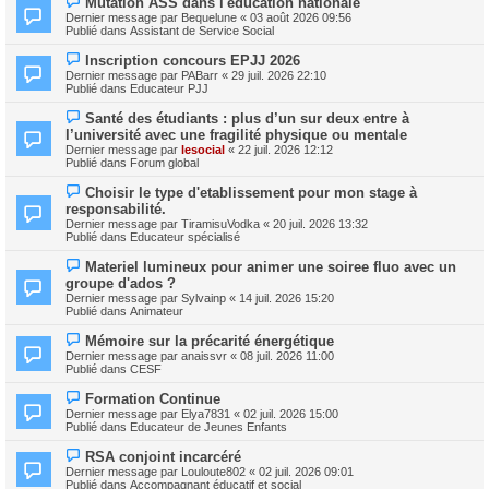
Mutation ASS dans l'éducation nationale
u
o
m
Dernier message par
Bequelune
«
03 août 2026 09:56
u
e
Publié dans
Assistant de Service Social
v
s
e
s
N
Inscription concours EPJJ 2026
a
a
o
Dernier message par
PABarr
«
29 juil. 2026 22:10
u
g
u
Publié dans
Educateur PJJ
m
e
v
e
e
N
s
Santé des étudiants : plus d’un sur deux entre à
a
o
s
l’université avec une fragilité physique ou mentale
u
u
a
m
Dernier message par
lesocial
«
22 juil. 2026 12:12
v
g
e
Publié dans
Forum global
e
e
s
a
s
N
Choisir le type d'etablissement pour mon stage à
u
a
o
m
responsabilité.
g
u
e
Dernier message par
TiramisuVodka
«
20 juil. 2026 13:32
e
v
s
Publié dans
Educateur spécialisé
e
s
a
a
N
Materiel lumineux pour animer une soiree fluo avec un
u
g
o
m
groupe d'ados ?
e
u
e
Dernier message par
Sylvainp
«
14 juil. 2026 15:20
v
s
Publié dans
Animateur
e
s
a
a
N
Mémoire sur la précarité énergétique
u
g
o
m
Dernier message par
anaissvr
«
08 juil. 2026 11:00
e
u
e
Publié dans
CESF
v
s
e
s
N
Formation Continue
a
a
o
Dernier message par
Elya7831
«
02 juil. 2026 15:00
u
g
u
Publié dans
Educateur de Jeunes Enfants
m
e
v
e
e
N
s
RSA conjoint incarcéré
a
o
s
Dernier message par
Louloute802
«
02 juil. 2026 09:01
u
u
a
Publié dans
Accompagnant éducatif et social
m