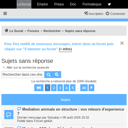
LeSocial
Emploi
Prepa
Doc
Formateque
Inscription
Connexion
Le Social
Forums
Rechercher
Sujets sans réponse
Pour être notifié de nouveaux messages, entrer dans un forum puis
cliquer sur "S'abonner au forum"
(+ infos)
Sujets sans réponse
Aller sur la recherche avancée
Rechercher
Recherche avancée
La recherche a retourné plus de 1000 résultats
1
2
3
4
5
40
Page
1
sur
40
Suivant
…
Sujets
N
Mediation animale en structure : vos retours d'experience
o
?
u
Dernier message par
Sylvainp
«
08 août 2026 15:32
v
Publié dans
Forum global
e
a
N