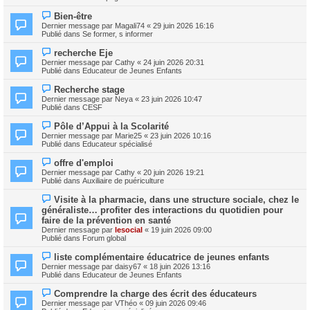
v
g
e
e
e
N
s
Bien-être
a
o
s
Dernier message par
Magali74
«
29 juin 2026 16:16
u
u
a
Publié dans
Se former, s informer
m
v
g
e
e
e
N
s
recherche Eje
a
o
s
Dernier message par
Cathy
«
24 juin 2026 20:31
u
u
a
Publié dans
Educateur de Jeunes Enfants
m
v
g
e
e
e
N
s
Recherche stage
a
o
s
Dernier message par
Neya
«
23 juin 2026 10:47
u
u
a
Publié dans
CESF
m
v
g
e
e
e
N
s
Pôle d’Appui à la Scolarité
a
o
s
Dernier message par
Marie25
«
23 juin 2026 10:16
u
u
a
Publié dans
Educateur spécialisé
m
v
g
e
e
e
N
s
offre d'emploi
a
o
s
Dernier message par
Cathy
«
20 juin 2026 19:21
u
u
a
Publié dans
Auxiliaire de puériculture
m
v
g
e
e
e
N
s
Visite à la pharmacie, dans une structure sociale, chez le
a
o
s
généraliste… profiter des interactions du quotidien pour
u
u
a
m
faire de la prévention en santé
v
g
e
Dernier message par
lesocial
«
19 juin 2026 09:00
e
e
s
Publié dans
Forum global
a
s
u
a
N
m
liste complémentaire éducatrice de jeunes enfants
g
o
e
Dernier message par
daisy67
«
18 juin 2026 13:16
e
u
s
Publié dans
Educateur de Jeunes Enfants
v
s
e
a
N
Comprendre la charge des écrit des éducateurs
a
g
o
Dernier message par
VThéo
«
09 juin 2026 09:46
u
e
u