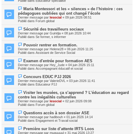
Publié dans
Educateur spécialisé
m
v
e
e
N
s
Maria Montessori et les « silences » de l’histoire : ces
a
o
s
pédagogues oubliées qui ont changé l’école
u
u
a
m
Dernier message par
lesocial
«
09 juin 2026 08:51
v
g
e
Publié dans
Forum global
e
e
s
a
s
N
Sécurité des travailleurs sociaux
u
a
o
m
Dernier message par
Guiridja
«
08 juin 2026 10:44
g
u
e
Publié dans
Se former, s informer
e
v
s
e
s
N
Pouvoir rentrer en formation.
a
a
o
Dernier message par
Helene28
«
06 juin 2026 11:25
u
g
u
Publié dans
Assistant de Service Social
m
e
v
e
e
N
s
Examen d'entrée pour formation AES
a
o
s
Dernier message par
Hey_Jude
«
04 juin 2026 15:11
u
u
a
Publié dans
Accompagnant éducatif et social
m
v
g
e
e
e
N
s
Concours EDUC PJJ 2026
a
o
s
Dernier message par
ValerieDVL
«
03 juin 2026 11:41
u
u
a
Publié dans
Educateur PJJ
m
v
g
e
e
e
N
s
Visiter les musées, ça s’apprend ? L’éducation au regard
a
o
s
contre les inégalités culturelles
u
u
a
m
Dernier message par
lesocial
«
02 juin 2026 09:08
v
g
e
Publié dans
Forum global
e
e
s
a
s
N
Questions accès à son dossier ASE
u
a
o
m
Dernier message par
hadibouh
«
01 juin 2026 14:14
g
u
e
Publié dans
Engagement et Travail social
e
v
s
e
s
N
Première sur liste d’attente IRTS Loos
a
a
o
Dernier message par
muguuuul
«
31 mai 2026 13:27
u