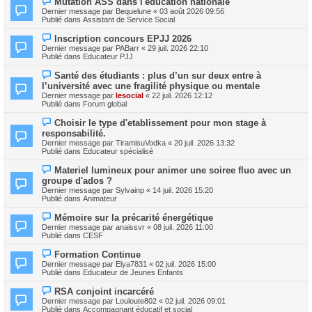
Mutation ASS dans l'éducation nationale
u
o
m
Dernier message par
Bequelune
«
03 août 2026 09:56
u
e
Publié dans
Assistant de Service Social
v
s
e
s
N
Inscription concours EPJJ 2026
a
a
o
Dernier message par
PABarr
«
29 juil. 2026 22:10
u
g
u
Publié dans
Educateur PJJ
m
e
v
e
e
N
s
Santé des étudiants : plus d’un sur deux entre à
a
o
s
l’université avec une fragilité physique ou mentale
u
u
a
m
Dernier message par
lesocial
«
22 juil. 2026 12:12
v
g
e
Publié dans
Forum global
e
e
s
a
s
N
Choisir le type d'etablissement pour mon stage à
u
a
o
m
responsabilité.
g
u
e
Dernier message par
TiramisuVodka
«
20 juil. 2026 13:32
e
v
s
Publié dans
Educateur spécialisé
e
s
a
a
N
Materiel lumineux pour animer une soiree fluo avec un
u
g
o
m
groupe d'ados ?
e
u
e
Dernier message par
Sylvainp
«
14 juil. 2026 15:20
v
s
Publié dans
Animateur
e
s
a
a
N
Mémoire sur la précarité énergétique
u
g
o
m
Dernier message par
anaissvr
«
08 juil. 2026 11:00
e
u
e
Publié dans
CESF
v
s
e
s
N
Formation Continue
a
a
o
Dernier message par
Elya7831
«
02 juil. 2026 15:00
u
g
u
Publié dans
Educateur de Jeunes Enfants
m
e
v
e
e
N
s
RSA conjoint incarcéré
a
o
s
Dernier message par
Louloute802
«
02 juil. 2026 09:01
u
u
a
Publié dans
Accompagnant éducatif et social
m