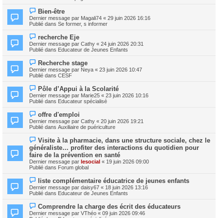
v
g
e
e
e
N
s
Bien-être
a
o
s
Dernier message par
Magali74
«
29 juin 2026 16:16
u
u
a
Publié dans
Se former, s informer
m
v
g
e
e
e
N
s
recherche Eje
a
o
s
Dernier message par
Cathy
«
24 juin 2026 20:31
u
u
a
Publié dans
Educateur de Jeunes Enfants
m
v
g
e
e
e
N
s
Recherche stage
a
o
s
Dernier message par
Neya
«
23 juin 2026 10:47
u
u
a
Publié dans
CESF
m
v
g
e
e
e
N
s
Pôle d’Appui à la Scolarité
a
o
s
Dernier message par
Marie25
«
23 juin 2026 10:16
u
u
a
Publié dans
Educateur spécialisé
m
v
g
e
e
e
N
s
offre d'emploi
a
o
s
Dernier message par
Cathy
«
20 juin 2026 19:21
u
u
a
Publié dans
Auxiliaire de puériculture
m
v
g
e
e
e
N
s
Visite à la pharmacie, dans une structure sociale, chez le
a
o
s
généraliste… profiter des interactions du quotidien pour
u
u
a
m
faire de la prévention en santé
v
g
e
Dernier message par
lesocial
«
19 juin 2026 09:00
e
e
s
Publié dans
Forum global
a
s
u
a
N
m
liste complémentaire éducatrice de jeunes enfants
g
o
e
Dernier message par
daisy67
«
18 juin 2026 13:16
e
u
s
Publié dans
Educateur de Jeunes Enfants
v
s
e
a
N
Comprendre la charge des écrit des éducateurs
a
g
o
Dernier message par
VThéo
«
09 juin 2026 09:46
u
e
u