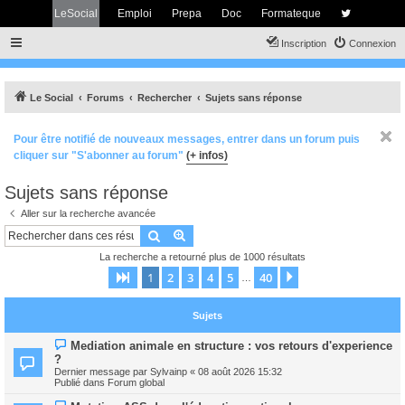
LeSocial
Emploi
Prepa
Doc
Formateque
Inscription
Connexion
Le Social
Forums
Rechercher
Sujets sans réponse
Pour être notifié de nouveaux messages, entrer dans un forum puis
cliquer sur "S'abonner au forum"
(+ infos)
Sujets sans réponse
Aller sur la recherche avancée
Rechercher
Recherche avancée
La recherche a retourné plus de 1000 résultats
1
2
3
4
5
40
Page
1
sur
40
Suivant
…
Sujets
N
Mediation animale en structure : vos retours d'experience
o
?
u
Dernier message par
Sylvainp
«
08 août 2026 15:32
v
Publié dans
Forum global
e
a
N