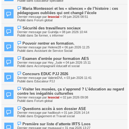
Publié dans
Educateur spécialisé
m
v
e
e
N
s
Maria Montessori et les « silences » de l’histoire : ces
a
o
s
pédagogues oubliées qui ont changé l’école
u
u
a
m
Dernier message par
lesocial
«
09 juin 2026 08:51
v
g
e
Publié dans
Forum global
e
e
s
a
s
N
Sécurité des travailleurs sociaux
u
a
o
m
Dernier message par
Guiridja
«
08 juin 2026 10:44
g
u
e
Publié dans
Se former, s informer
e
v
s
e
s
N
Pouvoir rentrer en formation.
a
a
o
Dernier message par
Helene28
«
06 juin 2026 11:25
u
g
u
Publié dans
Assistant de Service Social
m
e
v
e
e
N
s
Examen d'entrée pour formation AES
a
o
s
Dernier message par
Hey_Jude
«
04 juin 2026 15:11
u
u
a
Publié dans
Accompagnant éducatif et social
m
v
g
e
e
e
N
s
Concours EDUC PJJ 2026
a
o
s
Dernier message par
ValerieDVL
«
03 juin 2026 11:41
u
u
a
Publié dans
Educateur PJJ
m
v
g
e
e
e
N
s
Visiter les musées, ça s’apprend ? L’éducation au regard
a
o
s
contre les inégalités culturelles
u
u
a
m
Dernier message par
lesocial
«
02 juin 2026 09:08
v
g
e
Publié dans
Forum global
e
e
s
a
s
N
Questions accès à son dossier ASE
u
a
o
m
Dernier message par
hadibouh
«
01 juin 2026 14:14
g
u
e
Publié dans
Engagement et Travail social
e
v
s
e
s
N
Première sur liste d’attente IRTS Loos
a
a
o
Dernier message par
muguuuul
«
31 mai 2026 13:27
u