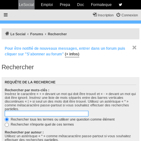
LeSocial
Emploi
Prepa
Doc
Formateque
Inscription
Connexion
Le Social
Forums
Rechercher
Pour être notifié de nouveaux messages, entrer dans un forum puis
cliquer sur "S'abonner au forum"
(+ infos)
Rechercher
REQUÊTE DE LA RECHERCHE
Rechercher par mots-clés :
Insérez le caractère « + » devant un mot qui doit être trouvé et « - » devant un mot qui
doit être ignoré. Insérez une liste de mots séparés entre des barres verticales
discontinues « | » si seul un des mots doit être trouvé. Utilisez un astérisque « * »
comme métacaractère passe-partout si vous souhaitez effectuer des recherches
partielles.
Rechercher tous les termes ou utiliser une question comme élément
Rechercher n’importe quel de ces termes
Rechercher par auteur :
Utilisez un astérisque « * » comme métacaractère passe-partout si vous souhaitez
effectuer des recherches partielles.