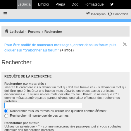
LeSocial
Emploi
Prepa
Doc
Formateque
Inscription
Connexion
Le Social
Forums
Rechercher
Pour être notifié de nouveaux messages, entrer dans un forum puis
cliquer sur "S'abonner au forum"
(+ infos)
Rechercher
REQUÊTE DE LA RECHERCHE
Rechercher par mots-clés :
Insérez le caractère « + » devant un mot qui doit être trouvé et « - » devant un mot qui
doit être ignoré. Insérez une liste de mots séparés entre des barres verticales
discontinues « | » si seul un des mots doit être trouvé. Utilisez un astérisque « * »
comme métacaractère passe-partout si vous souhaitez effectuer des recherches
partielles.
Rechercher tous les termes ou utiliser une question comme élément
Rechercher n’importe quel de ces termes
Rechercher par auteur :
Utilisez un astérisque « * » comme métacaractère passe-partout si vous souhaitez
effectuer des recherches partielles.