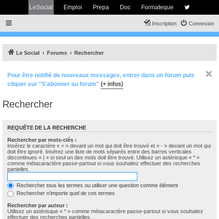
LeSocial
Emploi
Prepa
Doc
Formateque
Inscription
Connexion
Le Social
Forums
Rechercher
Pour être notifié de nouveaux messages, entrer dans un forum puis
cliquer sur "S'abonner au forum"
(+ infos)
Rechercher
REQUÊTE DE LA RECHERCHE
Rechercher par mots-clés :
Insérez le caractère « + » devant un mot qui doit être trouvé et « - » devant un mot qui
doit être ignoré. Insérez une liste de mots séparés entre des barres verticales
discontinues « | » si seul un des mots doit être trouvé. Utilisez un astérisque « * »
comme métacaractère passe-partout si vous souhaitez effectuer des recherches
partielles.
Rechercher tous les termes ou utiliser une question comme élément
Rechercher n’importe quel de ces termes
Rechercher par auteur :
Utilisez un astérisque « * » comme métacaractère passe-partout si vous souhaitez
effectuer des recherches partielles.