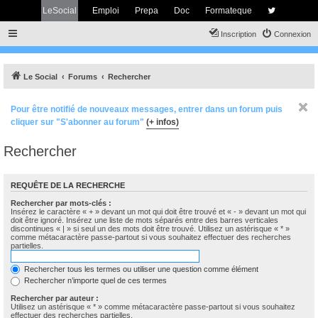
LeSocial
Emploi
Prepa
Doc
Formateque
Inscription
Connexion
Le Social
Forums
Rechercher
Pour être notifié de nouveaux messages, entrer dans un forum puis
cliquer sur "S'abonner au forum"
(+ infos)
Rechercher
REQUÊTE DE LA RECHERCHE
Rechercher par mots-clés :
Insérez le caractère « + » devant un mot qui doit être trouvé et « - » devant un mot qui
doit être ignoré. Insérez une liste de mots séparés entre des barres verticales
discontinues « | » si seul un des mots doit être trouvé. Utilisez un astérisque « * »
comme métacaractère passe-partout si vous souhaitez effectuer des recherches
partielles.
Rechercher tous les termes ou utiliser une question comme élément
Rechercher n’importe quel de ces termes
Rechercher par auteur :
Utilisez un astérisque « * » comme métacaractère passe-partout si vous souhaitez
effectuer des recherches partielles.