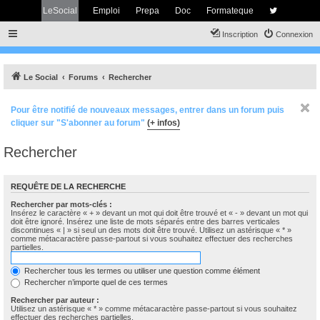
LeSocial
Emploi
Prepa
Doc
Formateque
Inscription
Connexion
Le Social
Forums
Rechercher
Pour être notifié de nouveaux messages, entrer dans un forum puis
cliquer sur "S'abonner au forum"
(+ infos)
Rechercher
REQUÊTE DE LA RECHERCHE
Rechercher par mots-clés :
Insérez le caractère « + » devant un mot qui doit être trouvé et « - » devant un mot qui
doit être ignoré. Insérez une liste de mots séparés entre des barres verticales
discontinues « | » si seul un des mots doit être trouvé. Utilisez un astérisque « * »
comme métacaractère passe-partout si vous souhaitez effectuer des recherches
partielles.
Rechercher tous les termes ou utiliser une question comme élément
Rechercher n’importe quel de ces termes
Rechercher par auteur :
Utilisez un astérisque « * » comme métacaractère passe-partout si vous souhaitez
effectuer des recherches partielles.