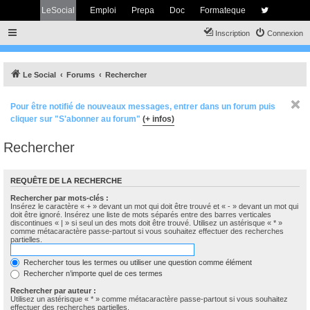
LeSocial
Emploi
Prepa
Doc
Formateque
Inscription
Connexion
Le Social
Forums
Rechercher
Pour être notifié de nouveaux messages, entrer dans un forum puis
cliquer sur "S'abonner au forum"
(+ infos)
Rechercher
REQUÊTE DE LA RECHERCHE
Rechercher par mots-clés :
Insérez le caractère « + » devant un mot qui doit être trouvé et « - » devant un mot qui
doit être ignoré. Insérez une liste de mots séparés entre des barres verticales
discontinues « | » si seul un des mots doit être trouvé. Utilisez un astérisque « * »
comme métacaractère passe-partout si vous souhaitez effectuer des recherches
partielles.
Rechercher tous les termes ou utiliser une question comme élément
Rechercher n’importe quel de ces termes
Rechercher par auteur :
Utilisez un astérisque « * » comme métacaractère passe-partout si vous souhaitez
effectuer des recherches partielles.