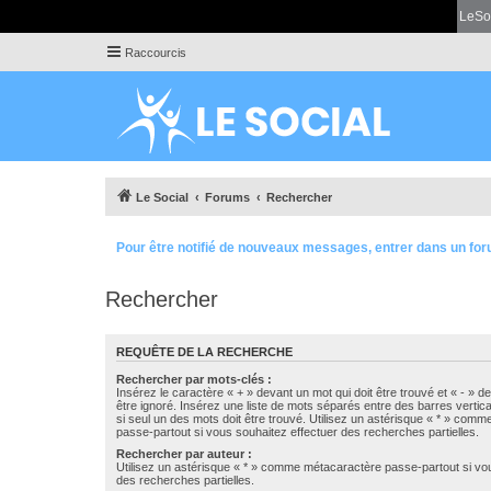
LeSo
Raccourcis
Le Social
Forums
Rechercher
Pour être notifié de nouveaux messages, entrer dans un for
Rechercher
REQUÊTE DE LA RECHERCHE
Rechercher par mots-clés :
Insérez le caractère « + » devant un mot qui doit être trouvé et « - » d
être ignoré. Insérez une liste de mots séparés entre des barres vertica
si seul un des mots doit être trouvé. Utilisez un astérisque « * » com
passe-partout si vous souhaitez effectuer des recherches partielles.
Rechercher par auteur :
Utilisez un astérisque « * » comme métacaractère passe-partout si vo
des recherches partielles.