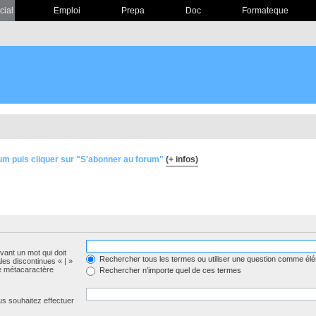
cial
Emploi
Prepa
Doc
Formateque
um puis cliquer sur "S'abonner au forum"
(+ infos)
evant un mot qui doit
Rechercher tous les termes ou utiliser une question comme él
les discontinues « | »
me métacaractère
Rechercher n’importe quel de ces termes
us souhaitez effectuer