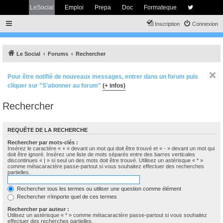
LeSocial
Emploi
Prepa
Doc
Formateque
Inscription
Connexion
Le Social
Forums
Rechercher
Pour être notifié de nouveaux messages, entrer dans un forum puis
cliquer sur "S'abonner au forum"
(+ infos)
Rechercher
REQUÊTE DE LA RECHERCHE
Rechercher par mots-clés :
Insérez le caractère « + » devant un mot qui doit être trouvé et « - » devant un mot qui
doit être ignoré. Insérez une liste de mots séparés entre des barres verticales
discontinues « | » si seul un des mots doit être trouvé. Utilisez un astérisque « * »
comme métacaractère passe-partout si vous souhaitez effectuer des recherches
partielles.
Rechercher tous les termes ou utiliser une question comme élément
Rechercher n’importe quel de ces termes
Rechercher par auteur :
Utilisez un astérisque « * » comme métacaractère passe-partout si vous souhaitez
effectuer des recherches partielles.