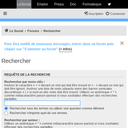
LeSocial
Emploi
Prepa
Doc
Formateque
Inscription
Connexion
Le Social
Forums
Rechercher
Pour être notifié de nouveaux messages, entrer dans un forum puis
cliquer sur "S'abonner au forum"
(+ infos)
Rechercher
REQUÊTE DE LA RECHERCHE
Rechercher par mots-clés :
Insérez le caractère « + » devant un mot qui doit être trouvé et « - » devant un mot qui
doit être ignoré. Insérez une liste de mots séparés entre des barres verticales
discontinues « | » si seul un des mots doit être trouvé. Utilisez un astérisque « * »
comme métacaractère passe-partout si vous souhaitez effectuer des recherches
partielles.
Rechercher tous les termes ou utiliser une question comme élément
Rechercher n’importe quel de ces termes
Rechercher par auteur :
Utilisez un astérisque « * » comme métacaractère passe-partout si vous souhaitez
effectuer des recherches partielles.