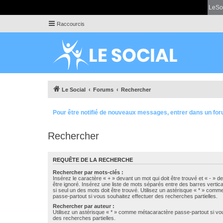
LeSo
Raccourcis
Le Social
Forums
Rechercher
Pour être notifié de nouveaux messages, entrer dans un for
Rechercher
REQUÊTE DE LA RECHERCHE
Rechercher par mots-clés :
Insérez le caractère « + » devant un mot qui doit être trouvé et « - » d
être ignoré. Insérez une liste de mots séparés entre des barres vertica
si seul un des mots doit être trouvé. Utilisez un astérisque « * » com
passe-partout si vous souhaitez effectuer des recherches partielles.
Rechercher par auteur :
Utilisez un astérisque « * » comme métacaractère passe-partout si vo
des recherches partielles.