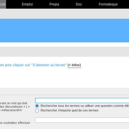
cial
Emploi
Prepa
Doc
Formateque
um puis cliquer sur "S'abonner au forum"
(+ infos)
evant un mot qui doit
Rechercher tous les termes ou utiliser une question comme él
les discontinues « | »
me métacaractère
Rechercher n’importe quel de ces termes
us souhaitez effectuer