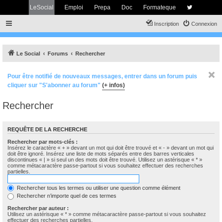
LeSocial
Emploi
Prepa
Doc
Formateque
Inscription
Connexion
Le Social
Forums
Rechercher
Pour être notifié de nouveaux messages, entrer dans un forum puis
cliquer sur "S'abonner au forum"
(+ infos)
Rechercher
REQUÊTE DE LA RECHERCHE
Rechercher par mots-clés :
Insérez le caractère « + » devant un mot qui doit être trouvé et « - » devant un mot qui
doit être ignoré. Insérez une liste de mots séparés entre des barres verticales
discontinues « | » si seul un des mots doit être trouvé. Utilisez un astérisque « * »
comme métacaractère passe-partout si vous souhaitez effectuer des recherches
partielles.
Rechercher tous les termes ou utiliser une question comme élément
Rechercher n’importe quel de ces termes
Rechercher par auteur :
Utilisez un astérisque « * » comme métacaractère passe-partout si vous souhaitez
effectuer des recherches partielles.