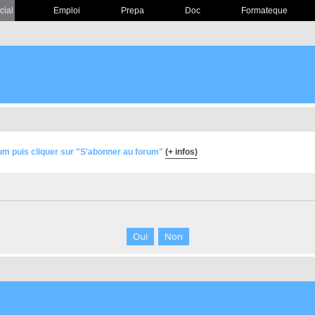
cial
Emploi
Prepa
Doc
Formateque
um puis cliquer sur "S'abonner au forum"
(+ infos)