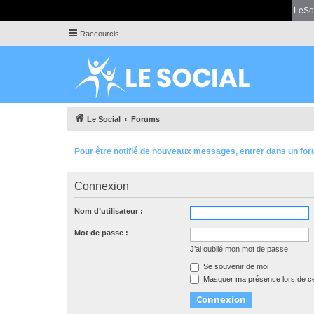
LeSo
Raccourcis
Le Social
Forums
Pour être notifié de nouveaux messages, entrer dans un for
Connexion
Nom d’utilisateur :
Mot de passe :
J’ai oublié mon mot de passe
Se souvenir de moi
Masquer ma présence lors de ce