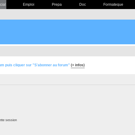
cial
Emploi
Prepa
Doc
Formateque
um puis cliquer sur "S'abonner au forum"
(+ infos)
tte session