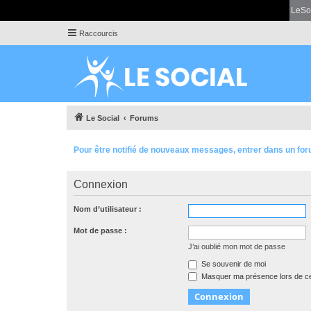
LeSo
Raccourcis
Le Social
Forums
Pour être notifié de nouveaux messages, entrer dans un for
Connexion
Nom d’utilisateur :
Mot de passe :
J’ai oublié mon mot de passe
Se souvenir de moi
Masquer ma présence lors de ce