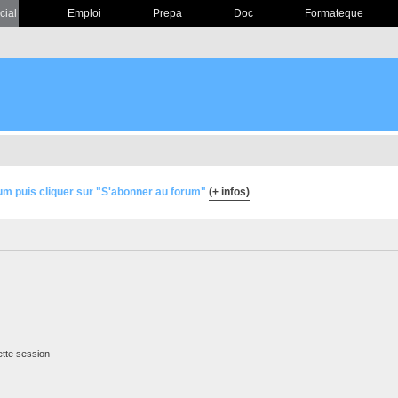
cial
Emploi
Prepa
Doc
Formateque
um puis cliquer sur "S'abonner au forum"
(+ infos)
tte session