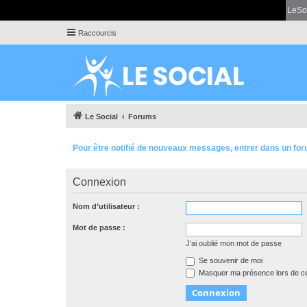
LeSo
Raccourcis
Le Social
Forums
Pour être notifié de nouveaux messages, entrer dans un for
Connexion
Nom d’utilisateur :
Mot de passe :
J’ai oublié mon mot de passe
Se souvenir de moi
Masquer ma présence lors de ce