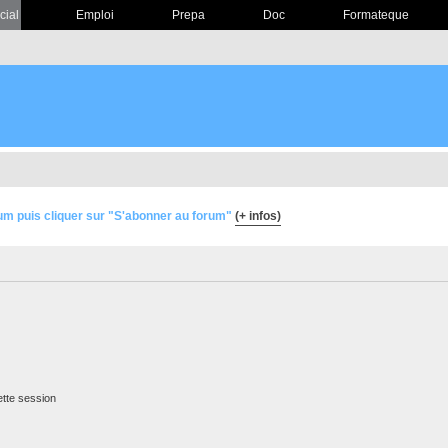
cial
Emploi
Prepa
Doc
Formateque
um puis cliquer sur "S'abonner au forum"
(+ infos)
tte session