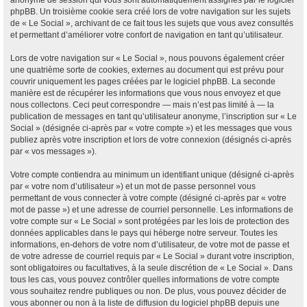
anonyme de session qui vous sont automatiquement assignés par le logiciel
phpBB. Un troisième cookie sera créé lors de votre navigation sur les sujets
de « Le Social », archivant de ce fait tous les sujets que vous avez consultés
et permettant d’améliorer votre confort de navigation en tant qu’utilisateur.
Lors de votre navigation sur « Le Social », nous pouvons également créer
une quatrième sorte de cookies, externes au document qui est prévu pour
couvrir uniquement les pages créées par le logiciel phpBB. La seconde
manière est de récupérer les informations que vous nous envoyez et que
nous collectons. Ceci peut correspondre — mais n’est pas limité à — la
publication de messages en tant qu’utilisateur anonyme, l’inscription sur « Le
Social » (désignée ci-après par « votre compte ») et les messages que vous
publiez après votre inscription et lors de votre connexion (désignés ci-après
par « vos messages »).
Votre compte contiendra au minimum un identifiant unique (désigné ci-après
par « votre nom d’utilisateur ») et un mot de passe personnel vous
permettant de vous connecter à votre compte (désigné ci-après par « votre
mot de passe ») et une adresse de courriel personnelle. Les informations de
votre compte sur « Le Social » sont protégées par les lois de protection des
données applicables dans le pays qui héberge notre serveur. Toutes les
informations, en-dehors de votre nom d’utilisateur, de votre mot de passe et
de votre adresse de courriel requis par « Le Social » durant votre inscription,
sont obligatoires ou facultatives, à la seule discrétion de « Le Social ». Dans
tous les cas, vous pouvez contrôler quelles informations de votre compte
vous souhaitez rendre publiques ou non. De plus, vous pouvez décider de
vous abonner ou non à la liste de diffusion du logiciel phpBB depuis une