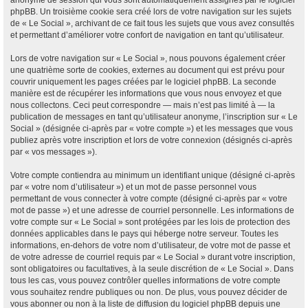
anonyme de session qui vous sont automatiquement assignés par le logiciel
phpBB. Un troisième cookie sera créé lors de votre navigation sur les sujets
de « Le Social », archivant de ce fait tous les sujets que vous avez consultés
et permettant d’améliorer votre confort de navigation en tant qu’utilisateur.
Lors de votre navigation sur « Le Social », nous pouvons également créer
une quatrième sorte de cookies, externes au document qui est prévu pour
couvrir uniquement les pages créées par le logiciel phpBB. La seconde
manière est de récupérer les informations que vous nous envoyez et que
nous collectons. Ceci peut correspondre — mais n’est pas limité à — la
publication de messages en tant qu’utilisateur anonyme, l’inscription sur « Le
Social » (désignée ci-après par « votre compte ») et les messages que vous
publiez après votre inscription et lors de votre connexion (désignés ci-après
par « vos messages »).
Votre compte contiendra au minimum un identifiant unique (désigné ci-après
par « votre nom d’utilisateur ») et un mot de passe personnel vous
permettant de vous connecter à votre compte (désigné ci-après par « votre
mot de passe ») et une adresse de courriel personnelle. Les informations de
votre compte sur « Le Social » sont protégées par les lois de protection des
données applicables dans le pays qui héberge notre serveur. Toutes les
informations, en-dehors de votre nom d’utilisateur, de votre mot de passe et
de votre adresse de courriel requis par « Le Social » durant votre inscription,
sont obligatoires ou facultatives, à la seule discrétion de « Le Social ». Dans
tous les cas, vous pouvez contrôler quelles informations de votre compte
vous souhaitez rendre publiques ou non. De plus, vous pouvez décider de
vous abonner ou non à la liste de diffusion du logiciel phpBB depuis une