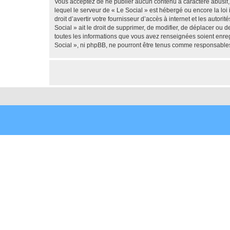
Vous acceptez de ne publier aucun contenu à caractère abusif, 
lequel le serveur de « Le Social » est hébergé ou encore la loi
droit d’avertir votre fournisseur d’accès à internet et les autor
Social » ait le droit de supprimer, de modifier, de déplacer ou
toutes les informations que vous avez renseignées soient enreg
Social », ni phpBB, ne pourront être tenus comme responsables