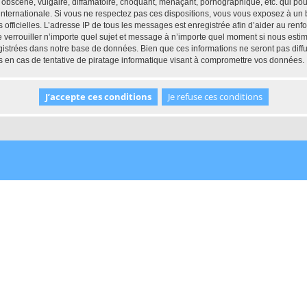
obscène, vulgaire, diffamatoire, choquant, menaçant, pornographique, etc. qui pourr
 internationale. Si vous ne respectez pas ces dispositions, vous vous exposez à un
ités officielles. L’adresse IP de tous les messages est enregistrée afin d’aider au re
 de verrouiller n’importe quel sujet et message à n’importe quel moment si nous esti
istrées dans notre base de données. Bien que ces informations ne seront pas diffu
 en cas de tentative de piratage informatique visant à compromettre vos données.