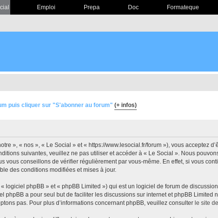
cial
Emploi
Prepa
Doc
Formateque
um puis cliquer sur "S'abonner au forum"
(+ infos)
otre », « nos », « Le Social » et « https://www.lesocial.fr/forum »), vous acceptez 
ditions suivantes, veuillez ne pas utiliser et accéder à « Le Social ». Nous pouvo
s vous conseillons de vérifier régulièrement par vous-même. En effet, si vous conti
ble des conditions modifiées et mises à jour.
 logiciel phpBB » et « phpBB Limited ») qui est un logiciel de forum de discussio
iel phpBB a pour seul but de faciliter les discussions sur internet et phpBB Limit
ptons pas. Pour plus d’informations concernant phpBB, veuillez consulter
le site 