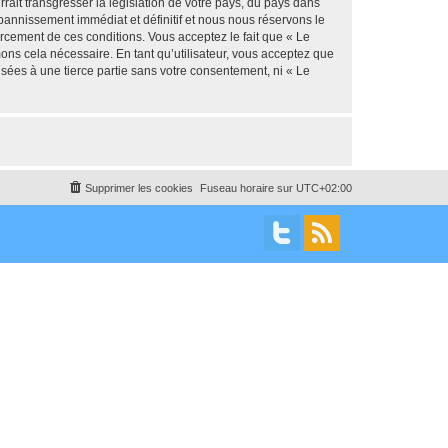
ait transgresser la législation de votre pays, du pays dans
 bannissement immédiat et définitif et nous nous réservons le
nforcement de ces conditions. Vous acceptez le fait que « Le
mons cela nécessaire. En tant qu’utilisateur, vous acceptez que
sées à une tierce partie sans votre consentement, ni « Le
Supprimer les cookies
Fuseau horaire sur
UTC+02:00