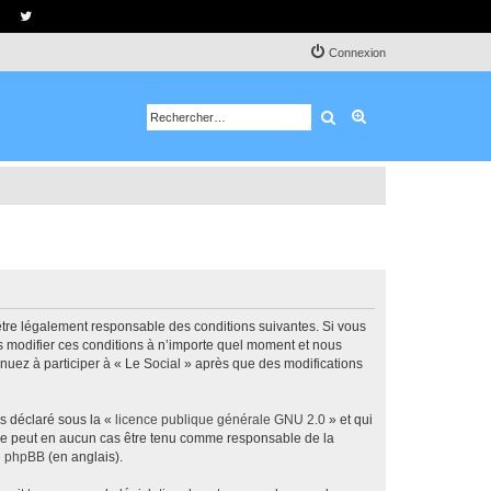
Connexion
Rechercher
Recherche avancé
d’être légalement responsable des conditions suivantes. Si vous
ns modifier ces conditions à n’importe quel moment et nous
nuez à participer à « Le Social » après que des modifications
ns déclaré sous la «
licence publique générale GNU 2.0
» et qui
ed ne peut en aucun cas être tenu comme responsable de la
de phpBB
(en anglais).