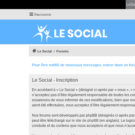
LeSo
Raccourcis
Le Social
Forums
Pour être notifié de nouveaux messages, entrer dans un for
Le Social - Inscription
En accédant à « Le Social » (désigné ci-après par « nous », « n
n’acceptez pas d’être légalement responsable de toutes les con
essaierons de vous informer de ces modifications, bien que nou
aient été effectuées, vous acceptez d’être légalement responsa
Nos forums sont développés par phpBB (désignés ci-après par «
peut être téléchargé sur
le site de phpBB
(en anglais). Le logic
conduite et du contenu que nous acceptons et que nous n’acce