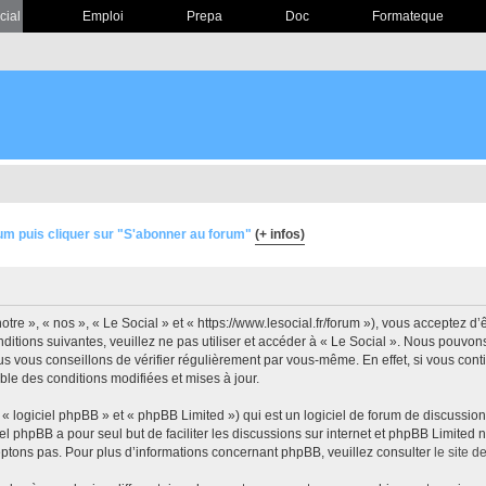
cial
Emploi
Prepa
Doc
Formateque
um puis cliquer sur "S'abonner au forum"
(+ infos)
otre », « nos », « Le Social » et « https://www.lesocial.fr/forum »), vous acceptez 
ditions suivantes, veuillez ne pas utiliser et accéder à « Le Social ». Nous pouvo
s vous conseillons de vérifier régulièrement par vous-même. En effet, si vous conti
ble des conditions modifiées et mises à jour.
 logiciel phpBB » et « phpBB Limited ») qui est un logiciel de forum de discussio
iel phpBB a pour seul but de faciliter les discussions sur internet et phpBB Limit
ptons pas. Pour plus d’informations concernant phpBB, veuillez consulter
le site 