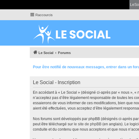
LeSo
Raccourcis
Le Social
Forums
Pour être notifié de nouveaux messages, entrer dans un for
Le Social - Inscription
En accédant à « Le Social » (désigné ci-après par « nous », « n
n’acceptez pas d’être légalement responsable de toutes les con
essaierons de vous informer de ces modifications, bien que nou
aient été effectuées, vous acceptez d’être légalement responsa
Nos forums sont développés par phpBB (désignés ci-après par «
peut être téléchargé sur
le site de phpBB
(en anglais). Le logic
conduite et du contenu que nous acceptons et que nous n’acce