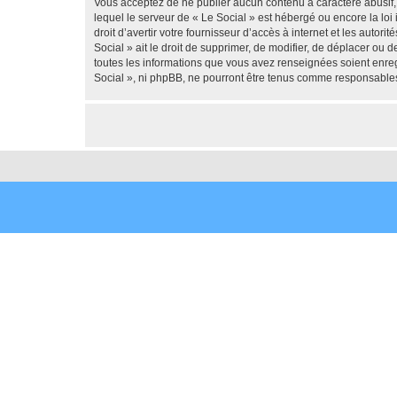
Vous acceptez de ne publier aucun contenu à caractère abusif, 
lequel le serveur de « Le Social » est hébergé ou encore la loi
droit d’avertir votre fournisseur d’accès à internet et les autor
Social » ait le droit de supprimer, de modifier, de déplacer ou
toutes les informations que vous avez renseignées soient enreg
Social », ni phpBB, ne pourront être tenus comme responsables