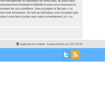
ait transgresser la législation de votre pays, du pays dans
 bannissement immédiat et définitif et nous nous réservons le
nforcement de ces conditions. Vous acceptez le fait que « Le
mons cela nécessaire. En tant qu’utilisateur, vous acceptez que
sées à une tierce partie sans votre consentement, ni « Le
Supprimer les cookies
Fuseau horaire sur
UTC+02:00