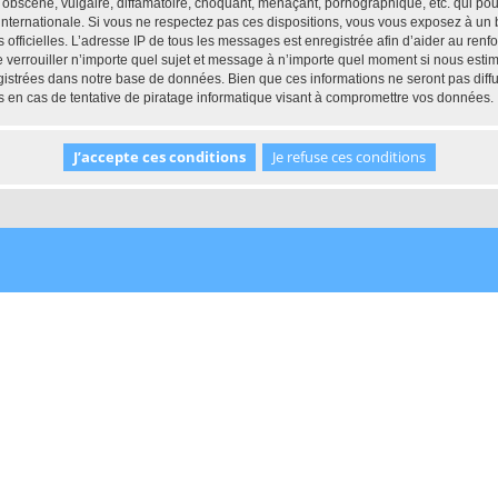
obscène, vulgaire, diffamatoire, choquant, menaçant, pornographique, etc. qui pourr
 internationale. Si vous ne respectez pas ces dispositions, vous vous exposez à un
ités officielles. L’adresse IP de tous les messages est enregistrée afin d’aider au re
 de verrouiller n’importe quel sujet et message à n’importe quel moment si nous esti
istrées dans notre base de données. Bien que ces informations ne seront pas diffu
 en cas de tentative de piratage informatique visant à compromettre vos données.