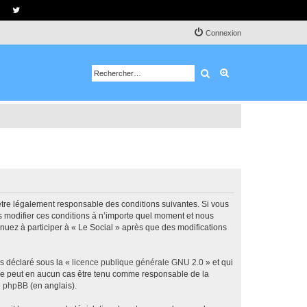
Connexion
Rechercher
Recherche avancé
d’être légalement responsable des conditions suivantes. Si vous
ns modifier ces conditions à n’importe quel moment et nous
nuez à participer à « Le Social » après que des modifications
ns déclaré sous la «
licence publique générale GNU 2.0
» et qui
ed ne peut en aucun cas être tenu comme responsable de la
de phpBB
(en anglais).