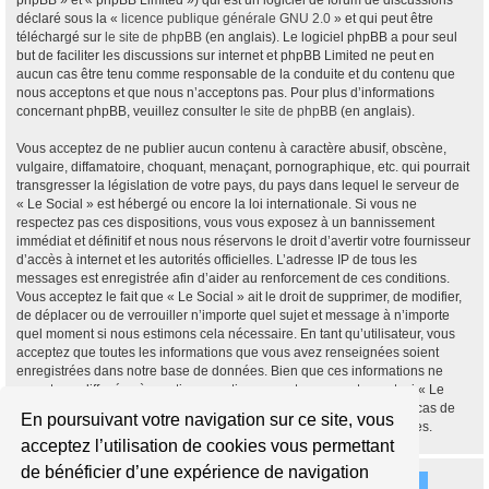
phpBB » et « phpBB Limited ») qui est un logiciel de forum de discussions
déclaré sous la «
licence publique générale GNU 2.0
» et qui peut être
téléchargé sur
le site de phpBB
(en anglais). Le logiciel phpBB a pour seul
but de faciliter les discussions sur internet et phpBB Limited ne peut en
aucun cas être tenu comme responsable de la conduite et du contenu que
nous acceptons et que nous n’acceptons pas. Pour plus d’informations
concernant phpBB, veuillez consulter
le site de phpBB
(en anglais).
Vous acceptez de ne publier aucun contenu à caractère abusif, obscène,
vulgaire, diffamatoire, choquant, menaçant, pornographique, etc. qui pourrait
transgresser la législation de votre pays, du pays dans lequel le serveur de
« Le Social » est hébergé ou encore la loi internationale. Si vous ne
respectez pas ces dispositions, vous vous exposez à un bannissement
immédiat et définitif et nous nous réservons le droit d’avertir votre fournisseur
d’accès à internet et les autorités officielles. L’adresse IP de tous les
messages est enregistrée afin d’aider au renforcement de ces conditions.
Vous acceptez le fait que « Le Social » ait le droit de supprimer, de modifier,
de déplacer ou de verrouiller n’importe quel sujet et message à n’importe
quel moment si nous estimons cela nécessaire. En tant qu’utilisateur, vous
acceptez que toutes les informations que vous avez renseignées soient
enregistrées dans notre base de données. Bien que ces informations ne
seront pas diffusées à une tierce partie sans votre consentement, ni « Le
Social », ni phpBB, ne pourront être tenus comme responsables en cas de
En poursuivant votre navigation sur ce site, vous
tentative de piratage informatique visant à compromettre vos données.
acceptez l’utilisation de cookies vous permettant
de bénéficier d’une expérience de navigation